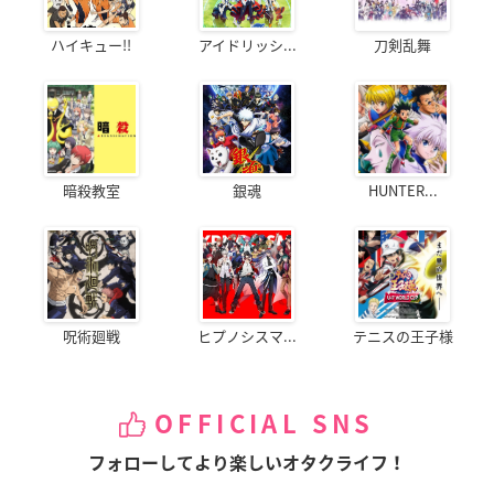
ハイキュー!!
アイドリッシ...
刀剣乱舞
暗殺教室
銀魂
HUNTER...
呪術廻戦
ヒプノシスマ...
テニスの王子様
OFFICIAL SNS
フォローしてより楽しいオタクライフ！