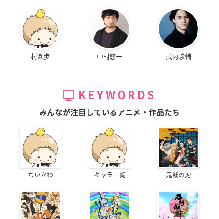
村瀬歩
中村悠一
武内駿輔
KEYWORDS
みんなが注目しているアニメ・作品たち
ちいかわ
キャラ一覧
鬼滅の刃