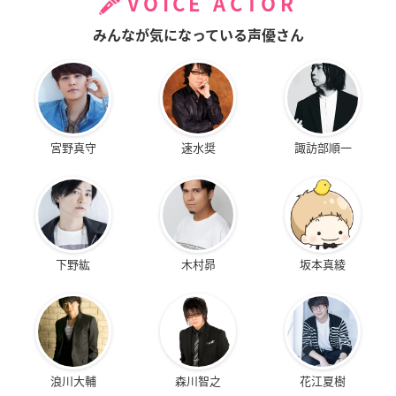
VOICE ACTOR
みんなが気になっている声優さん
宮野真守
速水奨
諏訪部順一
下野紘
木村昴
坂本真綾
浪川大輔
森川智之
花江夏樹