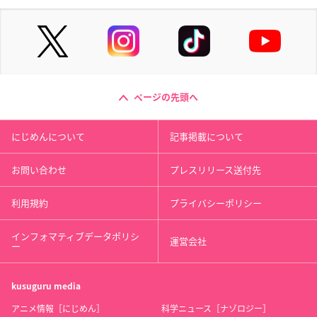
ページの先頭へ
にじめんについて
記事掲載について
お問い合わせ
プレスリリース送付先
利用規約
プライバシーポリシー
インフォマティブデータポリシ
運営会社
ー
kusuguru
media
アニメ情報［にじめん］
科学ニュース［ナゾロジー］