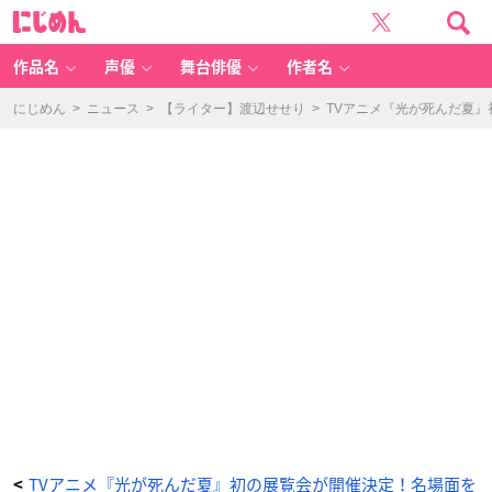
T
に
V
じ
ア
め
ニ
ん
メ
『光
作品名
声優
舞台俳優
作者名
が
死
ん
だ
にじめん
>
ニュース
>
【ライター】渡辺せせり
>
TVアニメ『光が死んだ夏
夏』
展
覧
会
-
ア
ニ
メ
情
報
サ
イ
ト
に
じ
め
ん
TVアニメ『光が死んだ夏』初の展覧会が開催決定！名場面を
<