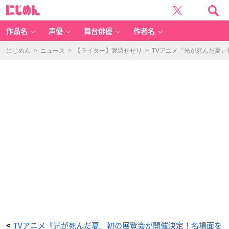
T
に
V
じ
ア
め
ニ
ん
メ
『光
作品名
声優
舞台俳優
作者名
が
死
ん
だ
にじめん
>
ニュース
>
【ライター】渡辺せせり
>
TVアニメ『光が死んだ夏
夏』
展
覧
会
キ
ャ
ン
ペ
ー
ン
-
ア
ニ
メ
情
報
サ
イ
ト
に
じ
め
ん
TVアニメ『光が死んだ夏』初の展覧会が開催決定！名場面を
<