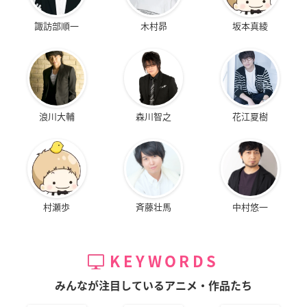
諏訪部順一
木村昴
坂本真綾
浪川大輔
森川智之
花江夏樹
村瀬歩
斉藤壮馬
中村悠一
KEYWORDS
みんなが注目しているアニメ・作品たち