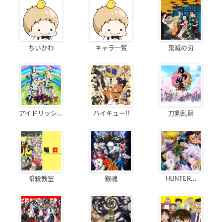
ちいかわ
キャラ一覧
鬼滅の刃
アイドリッシ...
ハイキュー!!
刀剣乱舞
暗殺教室
銀魂
HUNTER...