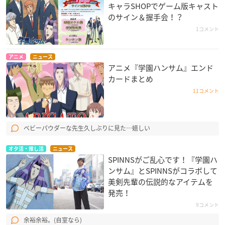
キャラSHOPでゲーム版キャスト
のサイン＆握手会！？
1コメント
アニメ
ニュース
アニメ『学園ハンサム』エンド
カードまとめ
11コメント
ベビーパウダーな先生久しぶりに見た…嬉しい
オタ活・推し活
ニュース
SPINNSがご乱心です！『学園ハ
ンサム』とSPINNSがコラボして
美剣先輩の伝説的なアイテムを
発売！
9コメント
余裕余裕。(自室なら)