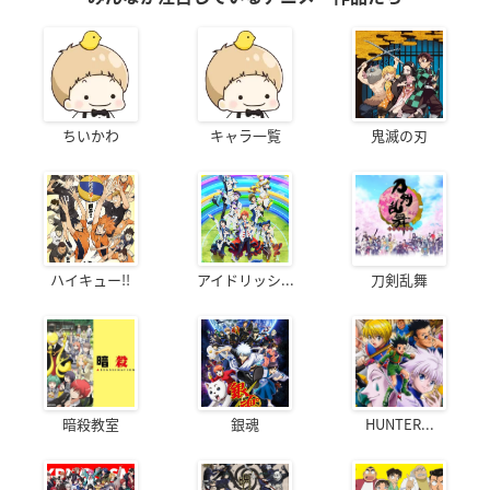
ちいかわ
キャラ一覧
鬼滅の刃
ハイキュー!!
アイドリッシ...
刀剣乱舞
暗殺教室
銀魂
HUNTER...