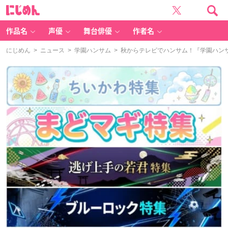
に
じ
め
ん
作品名
声優
舞台俳優
作者名
にじめん
>
ニュース
>
学園ハンサム
> 秋からテレビでハンサム！『学園ハン