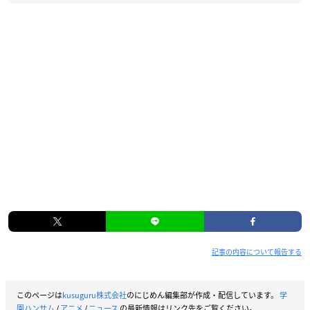
記事の内容について報告する
このページは
kusuguru株式会社
のにじめん編集部が作成・配信しています。
学
園ハンサム
/
アニメ
/
ニュース
の最新情報はリンク先をご覧ください。