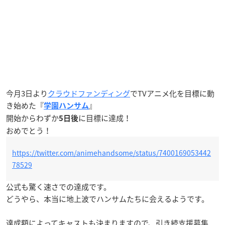
今月3日より
クラウドファンディング
でTVアニメ化を目標に動
き始めた『
』
学園ハンサム
開始からわずか
に目標に達成！
5日後
おめでとう！
https://twitter.com/animehandsome/status/7400169053442
78529
公式も驚く速さでの達成です。
どうやら、本当に地上波でハンサムたちに会えるようです。
達成額によってキャストも決まりますので、引き続支援募集