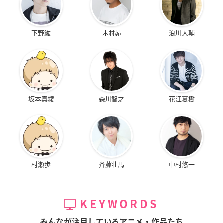
下野紘
木村昴
浪川大輔
坂本真綾
森川智之
花江夏樹
村瀬歩
斉藤壮馬
中村悠一
KEYWORDS
みんなが注目しているアニメ・作品たち