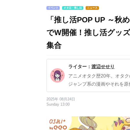
イベント
オタ活・推し活
ニュース
「推し活POP UP ～
でW開催！推し活グッ
集合
ライター：
渡辺せせり
アニメオタク歴20年。オタ
ジャンプ系の漫画やそれを原
2025年 08月24日
Sunday 13:00