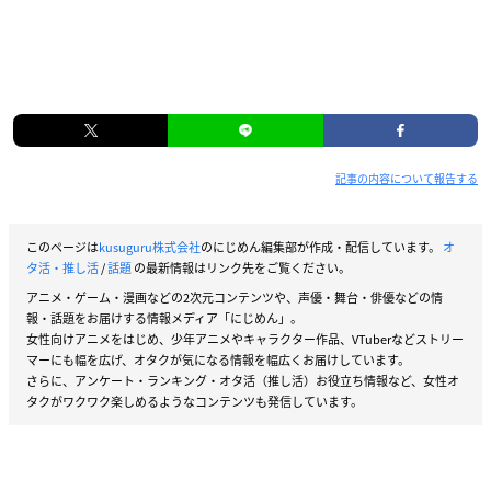
記事の内容について報告する
このページは
kusuguru株式会社
のにじめん編集部が作成・配信しています。
オ
タ活・推し活
/
話題
の最新情報はリンク先をご覧ください。
アニメ・ゲーム・漫画などの2次元コンテンツや、声優・舞台・俳優などの情
報・話題をお届けする情報メディア「にじめん」。
女性向けアニメをはじめ、少年アニメやキャラクター作品、VTuberなどストリー
マーにも幅を広げ、オタクが気になる情報を幅広くお届けしています。
さらに、アンケート・ランキング・オタ活（推し活）お役立ち情報など、女性オ
タクがワクワク楽しめるようなコンテンツも発信しています。