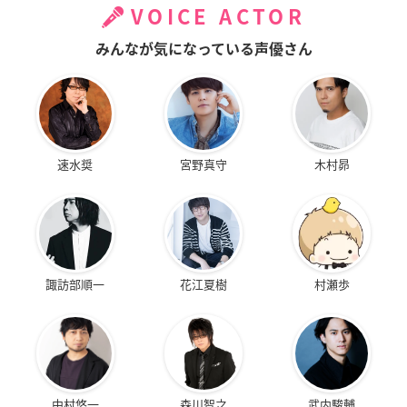
VOICE ACTOR
みんなが気になっている声優さん
速水奨
宮野真守
木村昴
諏訪部順一
花江夏樹
村瀬歩
中村悠一
森川智之
武内駿輔