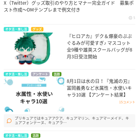
X（Twitter）グッズ取引のやり方とマナー完全ガイド 募集ポ
スト作成〜DMテンプレまで例文付き
5
オタ活・推し活
グッズ
『ヒロアカ』デク＆爆豪のぷぷ
ぐるみが可愛すぎ♪ マスコット
全9種や雄英スクールバッグが8
月3日受注開始
オタ活・推し活
アンケート
話題
8月1日は水の日！『鬼滅の刃』
冨岡義勇など水属性・水使いキ
ャラ10選 【アンケート結果】
15コメント
プリキュアではキュアアクア、キュアマリン、キュアマーメイド、キ
ュアフォンテーヌ、キュアラ…
オタ活・推し活
話題