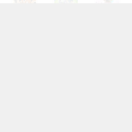
ハイキュー!!
アイドリッシ...
刀剣乱舞
銀魂
暗殺教室
呪術廻戦
ヒプノシスマ...
忍たま乱太郎
名探偵コナン
OFFICIAL SNS
フォローしてより楽しいオタクライフ！