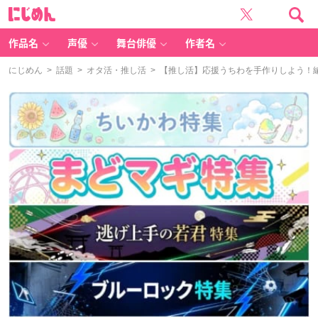
に
じ
め
ん
作品名
声優
舞台俳優
作者名
にじめん
>
話題
>
オタ活・推し活
> 【推し活】応援うちわを手作りしよう！