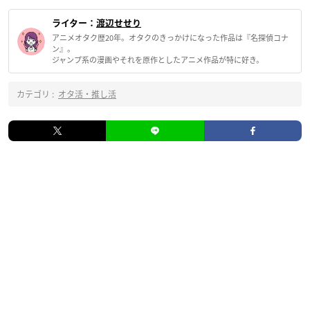
ライター：
渡辺せせり
アニメオタク歴20年。オタクのきっかけになった作品は『名探偵コナ
ン』。
ジャンプ系の漫画やそれを原作としたアニメ作品が特に好き。
カテゴリ :
オタ活・推し活