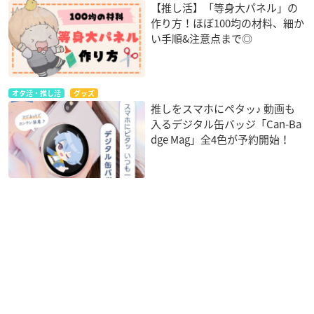
【推し活】「等身大パネル」の
作り方！ほぼ100均の材料、細か
い手順&注意点まで◎
オタ活・推し活
グッズ
推しをスマホにペタッ♪ 動画も
入るデジタル缶バッジ「Can-Ba
dge Mag」全4色が予約開始！