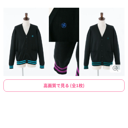
高画質で見る (全1枚)