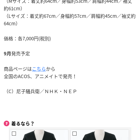
（Mサイズ：着丈約64cm／身幅約53cm／肩幅約44cm／袖丈
約61cm）
（Lサイズ：着丈約67cm／身幅約57cm／肩幅約45cm／袖丈約
64cm）
価格：各7,000円(税別)
発売予定
9月
商品ページは
こちら
から
全国のACOS、アニメイトで発売！
（C）尼子騒兵衛／ＮＨＫ・ＮＥＰ
着るなら？