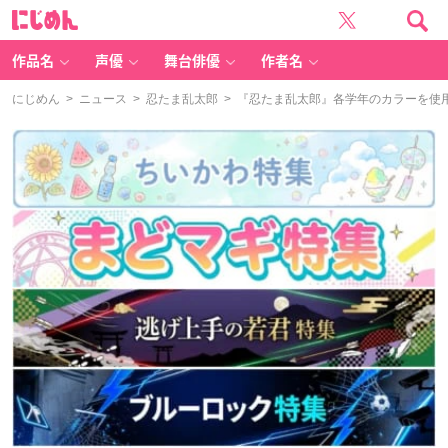
に
じ
め
ん
作品名
声優
舞台俳優
作者名
にじめん
>
ニュース
>
忍たま乱太郎
> 『忍たま乱太郎』各学年のカラーを使