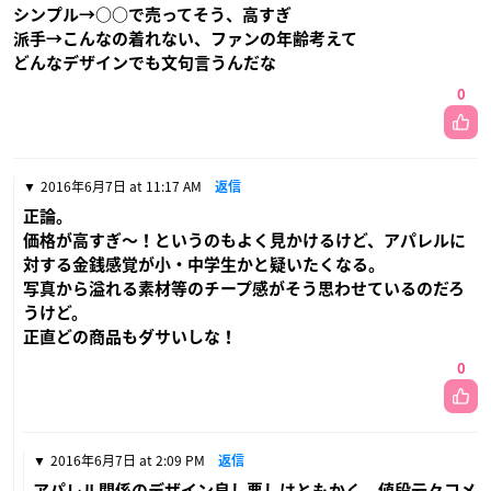
シンプル→○○で売ってそう、高すぎ
派手→こんなの着れない、ファンの年齢考えて
どんなデザインでも文句言うんだな
0
2016年6月7日 at 11:17 AM
返信
正論。
価格が高すぎ〜！というのもよく見かけるけど、アパレルに
対する金銭感覚が小・中学生かと疑いたくなる。
写真から溢れる素材等のチープ感がそう思わせているのだろ
うけど。
正直どの商品もダサいしな！
0
2016年6月7日 at 2:09 PM
返信
アパレル関係のデザイン良し悪しはともかく、値段云々コメ