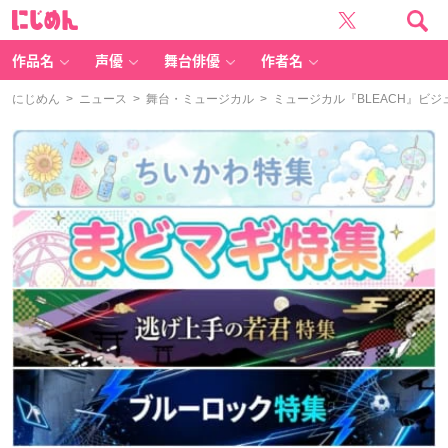
に
じ
め
ん
作品名
声優
舞台俳優
作者名
にじめん
>
ニュース
>
舞台・ミュージカル
> ミュージカル『BLEACH』ビ