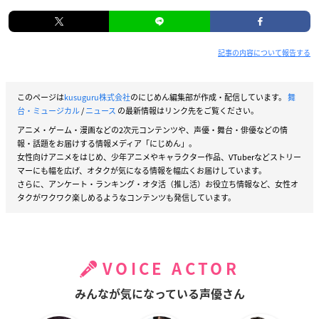
記事の内容について報告する
このページは
kusuguru株式会社
のにじめん編集部が作成・配信しています。
舞
台・ミュージカル
/
ニュース
の最新情報はリンク先をご覧ください。
アニメ・ゲーム・漫画などの2次元コンテンツや、声優・舞台・俳優などの情
報・話題をお届けする情報メディア「にじめん」。
女性向けアニメをはじめ、少年アニメやキャラクター作品、VTuberなどストリー
マーにも幅を広げ、オタクが気になる情報を幅広くお届けしています。
さらに、アンケート・ランキング・オタ活（推し活）お役立ち情報など、女性オ
タクがワクワク楽しめるようなコンテンツも発信しています。
VOICE ACTOR
みんなが気になっている声優さん