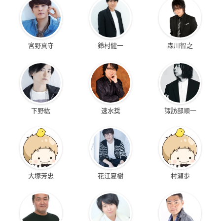
宮野真守
鈴村健一
森川智之
下野紘
速水奨
諏訪部順一
大塚芳忠
花江夏樹
村瀬歩