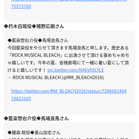
75573760
◆朽木白哉役◆猪野広樹さん
◆藍染惣右介役◆馬場良馬さん
今回藍染役をやらせて頂きます馬場良馬と申します。歴史ある
「ROCK MUSICAL BLEACH」に出演させて頂ける事めちゃめち
ゃ嬉しいです。今年の夏、皆様劇場にて一緒に暑い夏にして頂
けると嬉しいです！
pic.twitter.com/N9kVXXLYLE
— ROCK MUSICAL BLEACH (@RM_BLEACH2016)
https://twitter.com/RM_BLEACH2016/status/7396681494
19823105
◆藍染惣右介役◆馬場良馬さん
◆雛森 桃役◆美山加恋さん