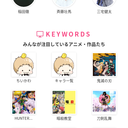
稲田徹
斉藤壮馬
三宅健太
KEYWORDS
みんなが注目しているアニメ・作品たち
ちいかわ
キャラ一覧
鬼滅の刃
HUNTER...
暗殺教室
刀剣乱舞