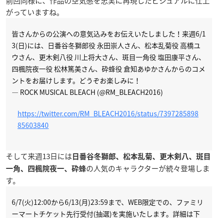
前回同様に、作品の空気感を忠実に再現したビジュアルに仕上
がっていますね。
皆さんからの公演への意気込みをお伝えいたしました！来週6/1
3(日)には、日番谷冬獅郎役 永田崇人さん、松本乱菊役 高橋ユ
ウさん、更木剣八役 川上将大さん、斑目一角役 塩田康平さん、
四楓院夜一役 松林篤美さん、砕蜂役 倉知あゆかさんからのコメ
ントをお届けします。どうぞお楽しみに！
— ROCK MUSICAL BLEACH (@RM_BLEACH2016)
https://twitter.com/RM_BLEACH2016/status/7397285898
85603840
そして来週13日には
日番谷冬獅郎、松本乱菊、更木剣八、斑目
の人気のキャラクターが続々登場しま
一角、四楓院夜一、砕蜂
す。
6/7(火)12:00から6/13(月)23:59まで、WEB限定での、ファミリ
ーマートチケット先行受付(抽選)を実施いたします。詳細は下