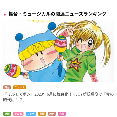
舞台・ミュージカルの関連ニュースランキング
舞台
ニュース
「ミルモでポン」2023年6月に舞台化！≒JOYが妖精役で「今の
時代に！？」
話題
アニメ
マンガ
書籍
舞台
声優