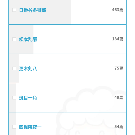
日番谷冬獅郎
463
松本乱菊
184
更木剣八
75
斑目一角
49
四楓院夜一
54