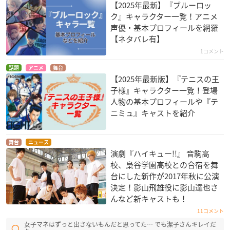
【2025年最新】『ブルーロッ
ク』キャラクター一覧！アニメ
声優・基本プロフィールを網羅
【ネタバレ有】
1コメント
話題
アニメ
舞台
【2025年最新版】『テニスの王
子様』キャラクター一覧！登場
人物の基本プロフィールや『テ
ニミュ』キャストを紹介
舞台
ニュース
演劇『ハイキュー!!』 音駒高
校、梟谷学園高校との合宿を舞
台にした新作が2017年秋に公演
決定！影山飛雄役に影山達也さ
んなど新キャストも！
11コメント
女子マネはずっと出さないもんだと思ってた… でも潔子さんキレイだ