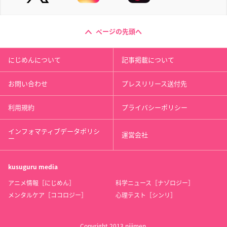
ページの先頭へ
にじめんについて
記事掲載について
お問い合わせ
プレスリリース送付先
利用規約
プライバシーポリシー
インフォマティブデータポリシ
運営会社
ー
kusuguru
media
アニメ情報［にじめん］
科学ニュース［ナゾロジー］
メンタルケア［ココロジー］
心理テスト［シンリ］
Copyright 2013 nijimen.