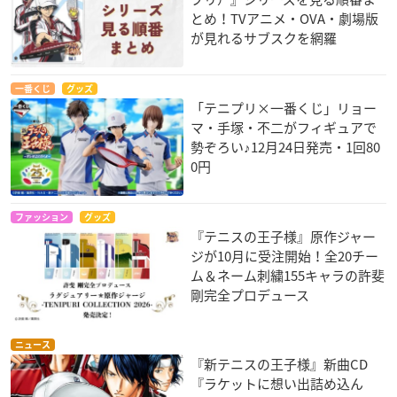
とめ！TVアニメ・OVA・劇場版
が見れるサブスクを網羅
一番くじ
グッズ
「テニプリ×一番くじ」リョー
マ・手塚・不二がフィギュアで
勢ぞろい♪12月24日発売・1回80
0円
ファッション
グッズ
『テニスの王子様』原作ジャー
ジが10月に受注開始！全20チー
ム＆ネーム刺繍155キャラの許斐
剛完全プロデュース
ニュース
『新テニスの王子様』新曲CD
『ラケットに想い出詰め込ん