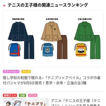
テニスの王子様の関連ニュースランキング
ファッション
グッズ
推し学校の制服で眠れる♪「テニプリ×アベイル」コラボ巾着
付パジャマが8月8日発売！青学・氷帝・立海の全3種
劇場アニメ
話題
アニメ
アニメ『テニスの王子様（テニ
プリ）』シリーズを見る順番ま