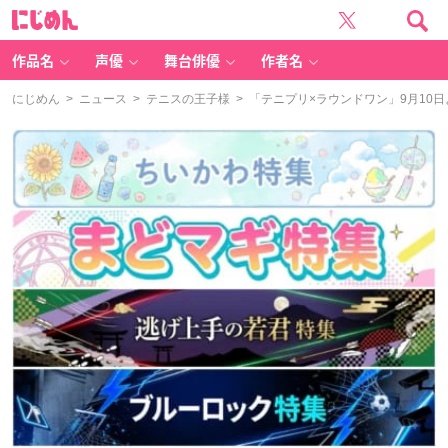
に
じ
め
ん
作品名
声優
舞台俳優
作者名
にじめん
>
ニュース
>
テニスの王子様
> 「テニプリ×ラウンドワン」9月1