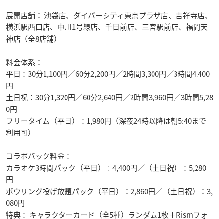
展開店舗： 池袋店、ダイバーシティ東京プラザ店、吉祥寺店、
横浜駅西口店、中川1号線店、千日前店、三宮駅前店、福岡天
神店（全8店舗）
料金体系：
平日：30分1,100円／60分2,200円／2時間3,300円／3時間4,400
円
土日祝：30分1,320円／60分2,640円／2時間3,960円／3時間5,28
0円
フリータイム（平日）：1,980円（深夜24時以降は朝5:40まで
利用可）
コラボパック料金：
カラオケ3時間パック（平日）：4,400円／（土日祝）：5,280
円
ボウリング投げ放題パック（平日）：2,860円／（土日祝）：3,
080円
特典： キャラクターカード（全5種）ランダム1枚＋Rismフォ