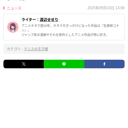
2025年09月10日 13:00
ニュース
ライター：
渡辺せせり
アニメオタク歴20年。オタクのきっかけになった作品は『名探偵コナ
ン』。
ジャンプ系の漫画やそれを原作としたアニメ作品が特に好き。
カテゴリ :
テニスの王子様