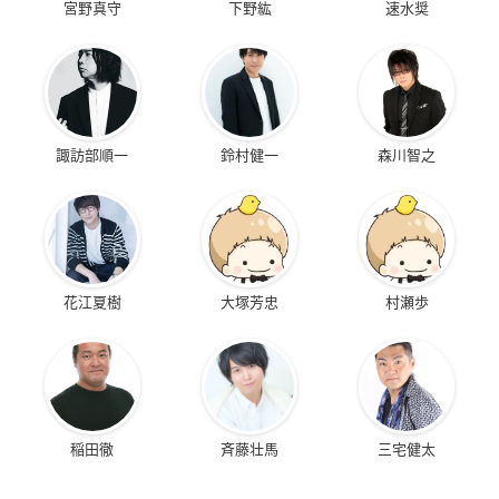
宮野真守
下野紘
速水奨
諏訪部順一
鈴村健一
森川智之
花江夏樹
大塚芳忠
村瀬歩
稲田徹
斉藤壮馬
三宅健太