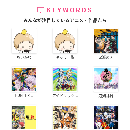
KEYWORDS
みんなが注目しているアニメ・作品たち
ちいかわ
キャラ一覧
鬼滅の刃
HUNTER...
アイドリッシ...
刀剣乱舞