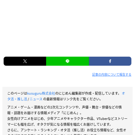
記事の内容について報告する
このページは
kusuguru株式会社
のにじめん編集部が作成・配信しています。
オ
タ活・推し活
/
ニュース
の最新情報はリンク先をご覧ください。
アニメ・ゲーム・漫画などの2次元コンテンツや、声優・舞台・俳優などの情
報・話題をお届けする情報メディア「にじめん」。
女性向けアニメをはじめ、少年アニメやキャラクター作品、VTuberなどストリー
マーにも幅を広げ、オタクが気になる情報を幅広くお届けしています。
さらに、アンケート・ランキング・オタ活（推し活）お役立ち情報など、女性オ