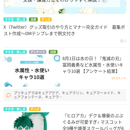
オタ活・推し活
話題
グッズ
X（Twitter）グッズ取引のやり方とマナー完全ガイド 募集ポ
スト作成〜DMテンプレまで例文付き
5
オタ活・推し活
アンケート
話題
8月1日は水の日！『鬼滅の刃』
冨岡義勇など水属性・水使いキ
ャラ10選 【アンケート結果】
15コメント
プリキュアではキュアアクア、キュアマリン、キュアマーメイド、キ
ュアフォンテーヌ、キュアラ…
オタ活・推し活
グッズ
『ヒロアカ』デク＆爆豪のぷぷ
ぐるみが可愛すぎ♪ マスコット
全9種や雄英スクールバッグが8