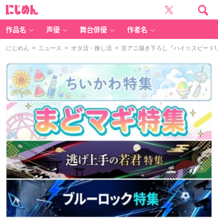
に
じ
め
ん
作品名
声優
舞台俳優
作者名
にじめん
>
ニュース
>
オタ活・推し活
> 京アニ描き下ろし『ハイ☆スピード