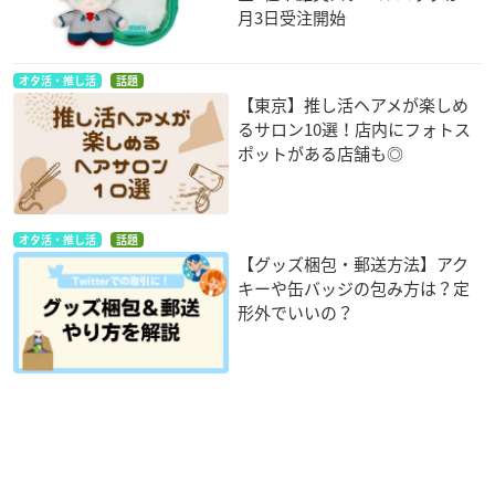
月3日受注開始
オタ活・推し活
話題
【東京】推し活ヘアメが楽しめ
るサロン10選！店内にフォトス
ポットがある店舗も◎
オタ活・推し活
話題
【グッズ梱包・郵送方法】アク
キーや缶バッジの包み方は？定
形外でいいの？