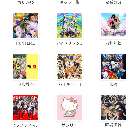
ちいかわ
キャラ一覧
鬼滅の刃
HUNTER...
アイドリッシ...
刀剣乱舞
暗殺教室
ハイキュー!!
銀魂
ヒプノシスマ...
サンリオ
呪術廻戦