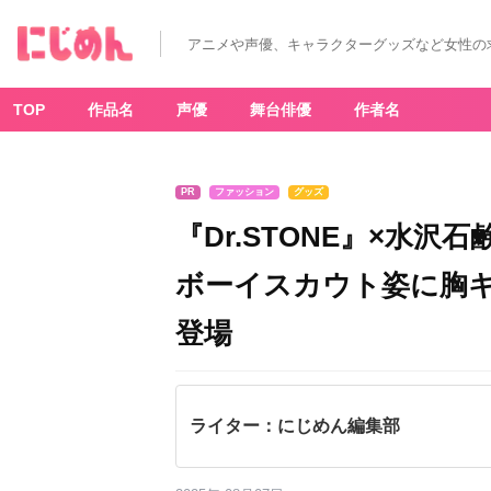
アニメや声優、キャラクターグッズなど女性の
TOP
作品名
声優
舞台俳優
作者名
PR
ファッション
グッズ
『Dr.STONE』×水
ボーイスカウト姿に胸キ
登場
ライター：にじめん編集部