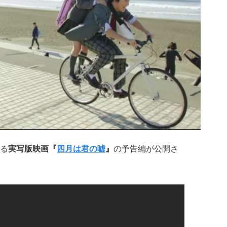
る
実写版映画『
四月は君の嘘
』
の予告編が公開さ