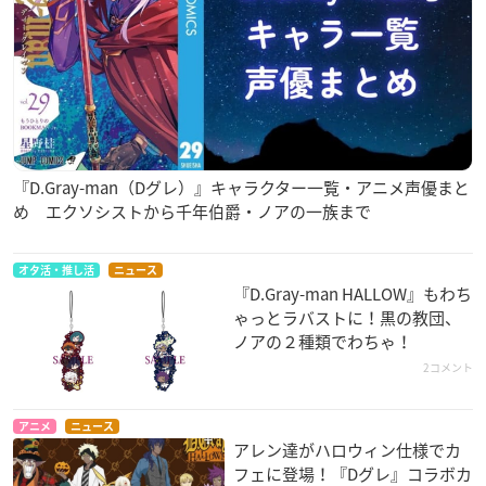
『D.Gray-man（Dグレ）』キャラクター一覧・アニメ声優まと
め エクソシストから千年伯爵・ノアの一族まで
オタ活・推し活
ニュース
『D.Gray-man HALLOW』もわち
ゃっとラバストに！黒の教団、
ノアの２種類でわちゃ！
2コメント
アニメ
ニュース
アレン達がハロウィン仕様でカ
フェに登場！『Dグレ』コラボカ