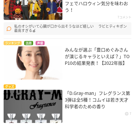
フェでハロウィン気分を味わお
う！
7コメント
私のオシがいて心臓が口から出そうなほど嬉しい ラビとティキポン
最高すぎる🍎
ランキング
話題
声優
みんなが選ぶ「豊口めぐみさん
が演じるキャラといえば？」TO
P10の結果発表！【2022年版】
グッズ
「D.Gray-man」フレグランス第
3弾は全5種！コムイは若き天才
科学者のための香り
7