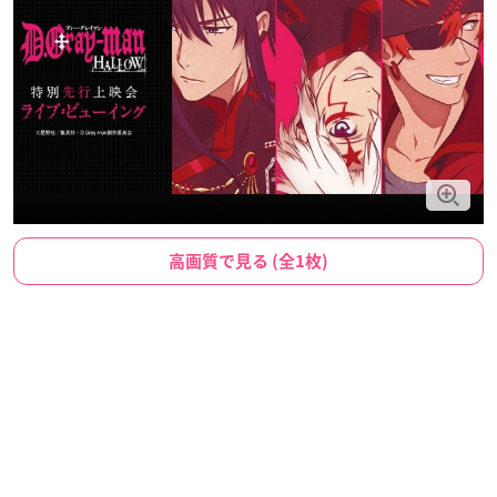
高画質で見る (全1枚)