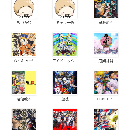
ちいかわ
キャラ一覧
鬼滅の刃
ハイキュー!!
アイドリッシ...
刀剣乱舞
暗殺教室
銀魂
HUNTER...