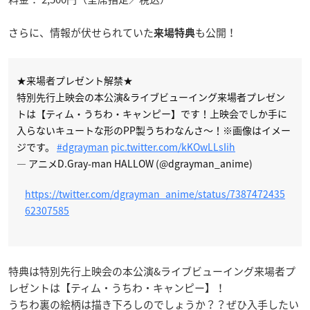
さらに、情報が伏せられていた
も公開！
来場特典
★来場者プレゼント解禁★
特別先行上映会の本公演&ライブビューイング来場者プレゼン
トは【ティム・うちわ・キャンピー】です！上映会でしか手に
入らないキュートな形のPP製うちわなんさ〜！※画像はイメー
ジです。
#dgrayman
pic.twitter.com/kKOwLLsIih
— アニメD.Gray-man HALLOW (@dgrayman_anime)
https://twitter.com/dgrayman_anime/status/7387472435
62307585
特典は特別先行上映会の本公演&ライブビューイング来場者プ
レゼントは【ティム・うちわ・キャンピー】！
うちわ裏の絵柄は描き下ろしのでしょうか？？ぜひ入手したい