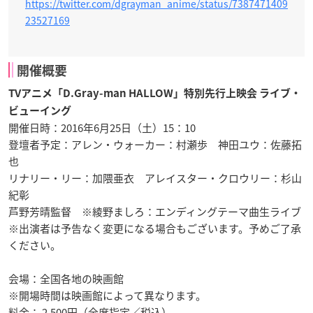
https://twitter.com/dgrayman_anime/status/7387471409
23527169
開催概要
TVアニメ「D.Gray-man HALLOW」特別先行上映会 ライブ・
ビューイング
開催日時：2016年6月25日（土）15：10
登壇者予定：アレン・ウォーカー：村瀬歩 神田ユウ：佐藤拓
也
リナリー・リー：加隈亜衣 アレイスター・クロウリー：杉山
紀彰
芦野芳晴監督 ※綾野ましろ：エンディングテーマ曲生ライブ
※出演者は予告なく変更になる場合もございます。予めご了承
ください。
会場：全国各地の映画館
※開場時間は映画館によって異なります。
料金： 2,500円（全席指定／税込）