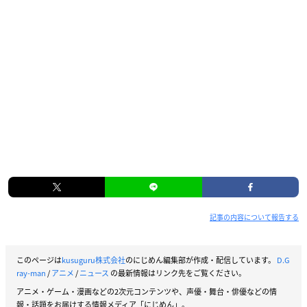
記事の内容について報告する
このページは
kusuguru株式会社
のにじめん編集部が作成・配信しています。
D.G
ray-man
/
アニメ
/
ニュース
の最新情報はリンク先をご覧ください。
アニメ・ゲーム・漫画などの2次元コンテンツや、声優・舞台・俳優などの情
報・話題をお届けする情報メディア「にじめん」。