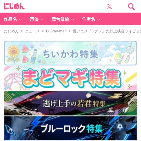
に
じ
め
ん
作品名
声優
舞台俳優
作者名
にじめん
>
ニュース
>
D.Gray-man
> 夏アニメ『Dグレ』先行上映会ライビュ