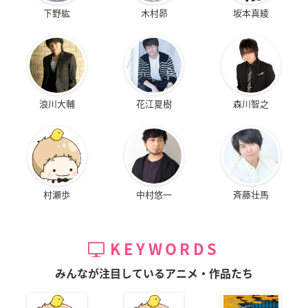
下野紘
木村昴
坂本真綾
浪川大輔
花江夏樹
森川智之
村瀬歩
中村悠一
斉藤壮馬
KEYWORDS
みんなが注目しているアニメ・作品たち