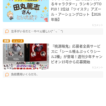
るキャラクター」ランキングTO
P10！1位は『ツイステ』アズー
ル・アーシェングロット【2026
年版】
6コメント
左手がいるだと…やべぇ嬉しい(*´﹃｀*)
書籍
ニュース
『桃源暗鬼』応募者全員サービ
スに「シール帳＆ぷっくりシー
ル2種」が登場！週刊少年チャン
ピオン15号から応募開始
6コメント
負担費用いくらだろ、