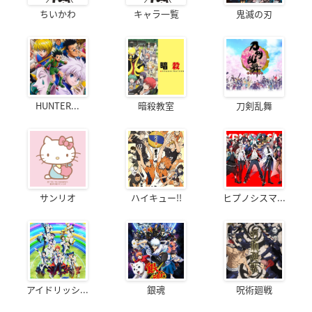
ちいかわ
キャラ一覧
鬼滅の刃
HUNTER...
暗殺教室
刀剣乱舞
サンリオ
ハイキュー!!
ヒプノシスマ...
アイドリッシ...
銀魂
呪術廻戦