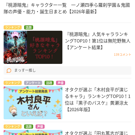
『桃源暗鬼』キャラクター一覧 一ノ瀬四季ら羅刹学園＆鬼國
隊の声優・能力・誕生日まとめ【2026年最新】
ランキング
話題
『桃源暗鬼』人気キャラランキ
ングTOP10！第1位は無陀野無人
【アンケート結果】
139コメント
まっすー推し
ランキング
アンケート
話題
声優
オタクが選ぶ「木村良平が演じ
るキャラ」ランキングTOP10！1
位は『黒子のバスケ』黄瀬涼太
【2026年版】
ランキング
話題
声優
オタクが選ぶ「田丸篤志が演じ