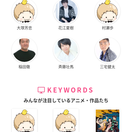
大塚芳忠
花江夏樹
村瀬歩
稲田徹
斉藤壮馬
三宅健太
KEYWORDS
みんなが注目しているアニメ・作品たち