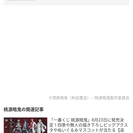
©漆原侑来（秋田書店）／桃源暗鬼製作委員会
桃源暗鬼の関連記事
「一番くじ 桃源暗鬼」8月23日に発売決
定！四季や無人の描き下ろしビッグアクス
タやぬいぐるみマスコットが当たる【追