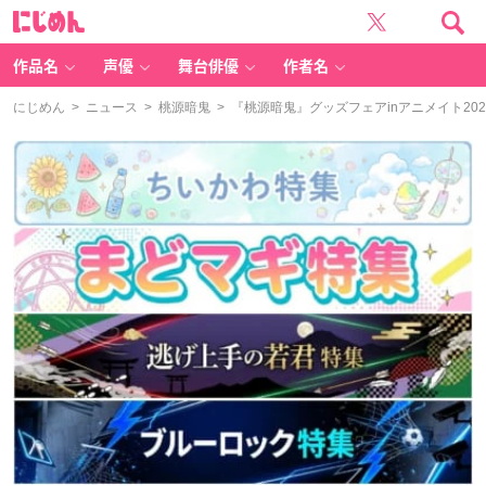
に
じ
め
ん
作品名
声優
舞台俳優
作者名
にじめん
>
ニュース
>
桃源暗鬼
> 『桃源暗鬼』グッズフェアinアニメイト2