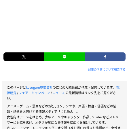
記事の内容について報告する
このページは
kusuguru株式会社
のにじめん編集部が作成・配信しています。
桃
源暗鬼
/
フェア・キャンペーン
/
ニュース
の最新情報はリンク先をご覧くださ
い。
アニメ・ゲーム・漫画などの2次元コンテンツや、声優・舞台・俳優などの情
報・話題をお届けする情報メディア「にじめん」。
女性向けアニメをはじめ、少年アニメやキャラクター作品、VTuberなどストリー
マーにも幅を広げ、オタクが気になる情報を幅広くお届けしています。
さらに、アンケート・ランキング・オタ活（推し活）お役立ち情報など、女性オ