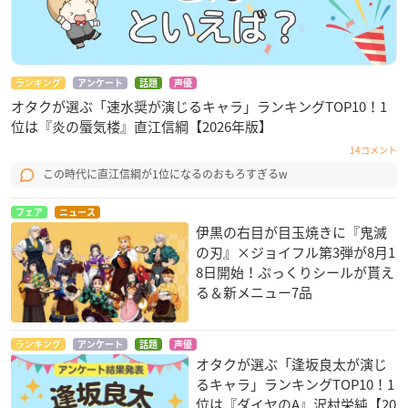
ランキング
アンケート
話題
声優
オタクが選ぶ「速水奨が演じるキャラ」ランキングTOP10！1
位は『炎の蜃気楼』直江信綱【2026年版】
14コメント
この時代に直江信綱が1位になるのおもろすぎるw
フェア
ニュース
伊黒の右目が目玉焼きに『鬼滅
の刃』×ジョイフル第3弾が8月1
8日開始！ぷっくりシールが貰え
る＆新メニュー7品
ランキング
アンケート
話題
声優
オタクが選ぶ「逢坂良太が演じ
るキャラ」ランキングTOP10！1
位は『ダイヤのA』沢村栄純【20