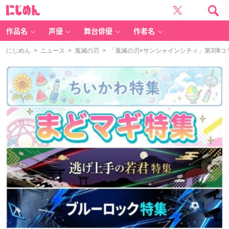
に
じ
め
ん
作品名
声優
舞台俳優
作者名
にじめん
>
ニュース
>
鬼滅の刃
> 「鬼滅の刃×サンシャインシティ」第3弾