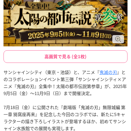
高画質で見る (全1枚)
サンシャインシティ（東京・池袋）と、アニメ『
鬼滅の刃
』と
のコラボレーションイベント第三弾「サンシャインシティ×ア
ニメ『鬼滅の刃』全集中！太陽の都市伝説第参章」が、2025年
9月5日（金）〜11月9日（日）まで開催決定。
7月18日（金）に公開された『劇場版「鬼滅の刃」無限城編 第
一章 猗窩座再来』を記念した今回のコラボでは、新たに5キャ
ラクターの描き下ろしイラストが登場するほか、初めてサンシ
ャイン水族館での展開も実現します。