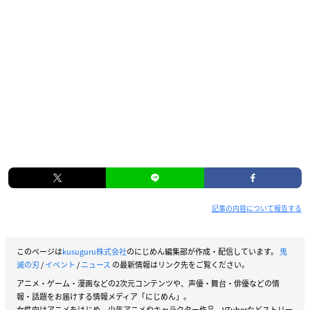
記事の内容について報告する
このページは
kusuguru株式会社
のにじめん編集部が作成・配信しています。
鬼
滅の刃
/
イベント
/
ニュース
の最新情報はリンク先をご覧ください。
アニメ・ゲーム・漫画などの2次元コンテンツや、声優・舞台・俳優などの情
報・話題をお届けする情報メディア「にじめん」。
女性向けアニメをはじめ、少年アニメやキャラクター作品、VTuberなどストリー