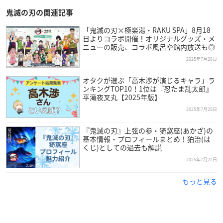
鬼滅の刃の関連記事
「鬼滅の刃×極楽湯・RAKU SPA」8月18
日よりコラボ開催！オリジナルグッズ・メ
ニューの販売、コラボ風呂や館内放送も◎
2025年7月28日
オタクが選ぶ「高木渉が演じるキャラ」ラ
ンキングTOP10！1位は『忍たま乱太郎』
平滝夜叉丸【2025年版】
2025年7月25日
『鬼滅の刃』上弦の参・猗窩座(あかざ)の
基本情報・プロフィールまとめ！狛治(は
くじ)としての過去も解説
2025年7月22日
もっと見る