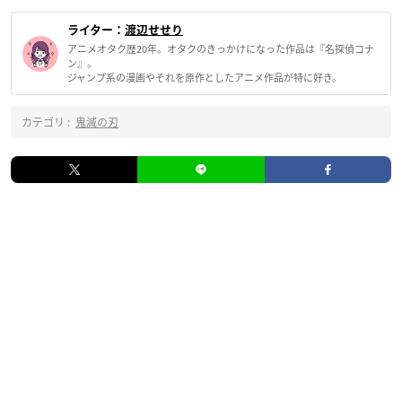
ライター：
渡辺せせり
アニメオタク歴20年。オタクのきっかけになった作品は『名探偵コナ
ン』。
ジャンプ系の漫画やそれを原作としたアニメ作品が特に好き。
カテゴリ :
鬼滅の刃