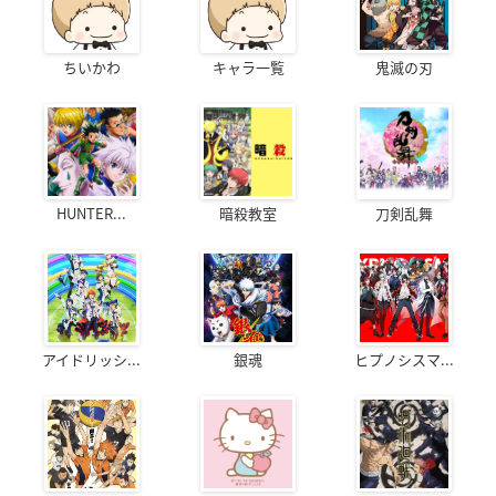
ちいかわ
キャラ一覧
鬼滅の刃
HUNTER...
暗殺教室
刀剣乱舞
アイドリッシ...
銀魂
ヒプノシスマ...