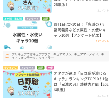
26年版】
2コメント
オタ活・推し活
アンケート
話題
8月1日は水の日！『鬼滅の刃』
冨岡義勇など水属性・水使いキ
ャラ10選 【アンケート結果】
15コメント
プリキュアではキュアアクア、キュアマリン、キュアマーメイド、キ
ュアフォンテーヌ、キュアラ…
ランキング
アンケート
話題
声優
オタクが選ぶ「日野聡が演じる
キャラ」ランキングTOP10！1位
は『鬼滅の刃』煉󠄁獄杏寿郎【202
6年版】
2コメント