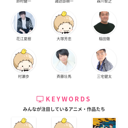
鈴村健一
諏訪部順一
森川智之
花江夏樹
大塚芳忠
稲田徹
村瀬歩
斉藤壮馬
三宅健太
KEYWORDS
みんなが注目しているアニメ・作品たち