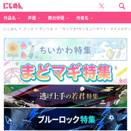
に
じ
め
ん
作品名
声優
舞台俳優
作者名
にじめん
>
グッズ
>
サンリオ
> 「サンリオ×サンキューマート」マイメロデ