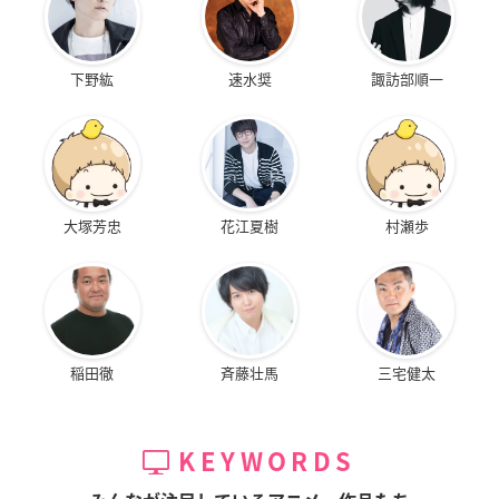
下野紘
速水奨
諏訪部順一
大塚芳忠
花江夏樹
村瀬歩
稲田徹
斉藤壮馬
三宅健太
KEYWORDS