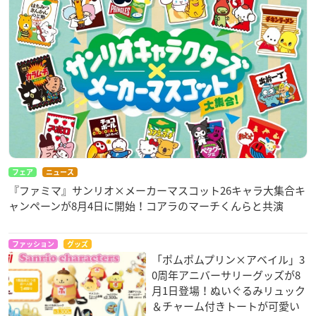
フェア
ニュース
『ファミマ』サンリオ×メーカーマスコット26キャラ大集合キ
ャンペーンが8月4日に開始！コアラのマーチくんらと共演
ファッション
グッズ
「ポムポムプリン×アベイル」3
0周年アニバーサリーグッズが8
月1日登場！ぬいぐるみリュック
＆チャーム付きトートが可愛い