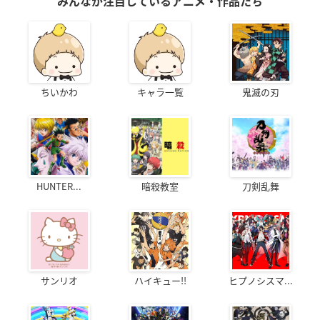
みんなが注目しているアニメ・作品たち
ちいかわ
キャラ一覧
鬼滅の刃
HUNTER...
暗殺教室
刀剣乱舞
サンリオ
ハイキュー!!
ヒプノシスマ...