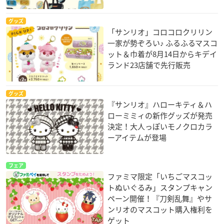
グッズ
「サンリオ」コロコロクリリン
一家が勢ぞろい♪ ふるふるマスコ
ット＆巾着が8月14日からキデイ
ランド23店舗で先行販売
グッズ
『サンリオ』ハローキティ＆ハ
ローミミィの新作グッズが発売
決定！大人っぽいモノクロカラ
ーアイテムが登場
フェア
ファミマ限定「いちごマスコッ
トぬいぐるみ」スタンプキャン
ペーン開催！『刀剣乱舞』やサ
ンリオのマスコット購入権利を
ゲット