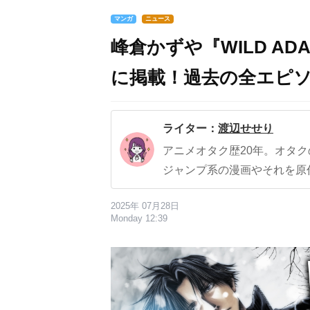
マンガ
ニュース
峰倉かずや『WILD A
に掲載！過去の全エピ
ライター：
渡辺せせり
アニメオタク歴20年。オタ
ジャンプ系の漫画やそれを原
2025年 07月28日
Monday 12:39