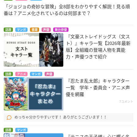
「ジョジョの奇妙な冒険」全8部をわかりやすく解説！見る順
番は？アニメ化されているのは何部まで？
話題
マンガ
書籍
声優
舞台俳優
『文豪ストレイドッグス（文ス
ト）』キャラ一覧【2026年最新
版】全組織の登場人物を異能
力・声優つきで紹介
話題
アニメ
マンガ
声優
『忍たま乱太郎』キャラクター
一覧 学年・委員会・アニメ声
優を網羅
7コメント
めっちゃ分かりやすいです！ ありがとうございます！！
話題
マンガ
『テニスの王子様』心に響く名