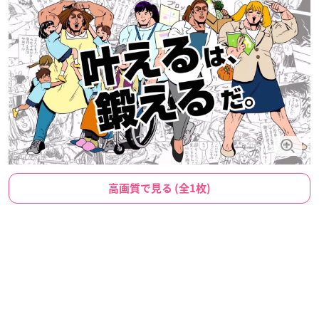
高画質で見る (全1枚)