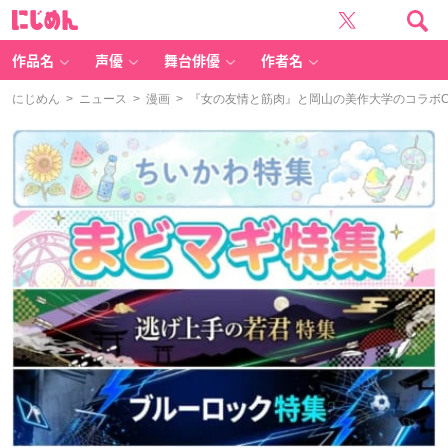
に
じ
め
ん
作品名
声優
舞台俳優
作者名
にじめん
>
ニュース
>
漫画
> 『女の友情と筋肉』と岡山の美作大学のコラボ