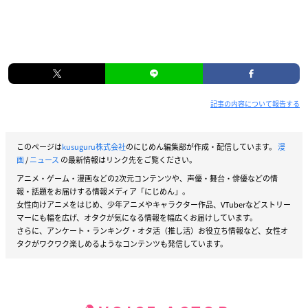
記事の内容について報告する
このページは
kusuguru株式会社
のにじめん編集部が作成・配信しています。
漫
画
/
ニュース
の最新情報はリンク先をご覧ください。
アニメ・ゲーム・漫画などの2次元コンテンツや、声優・舞台・俳優などの情
報・話題をお届けする情報メディア「にじめん」。
女性向けアニメをはじめ、少年アニメやキャラクター作品、VTuberなどストリー
マーにも幅を広げ、オタクが気になる情報を幅広くお届けしています。
さらに、アンケート・ランキング・オタ活（推し活）お役立ち情報など、女性オ
タクがワクワク楽しめるようなコンテンツも発信しています。