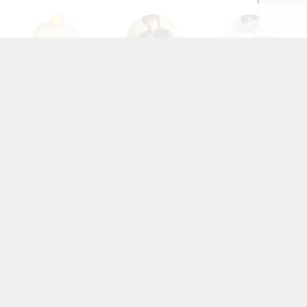
坂本真綾
浪川大輔
内山昂輝
KEYWORDS
みんなが注目しているアニメ・作品たち
ちいかわ
キャラ一覧
鬼滅の刃