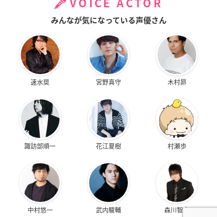
VOICE ACTOR
みんなが気になっている声優さん
速水奨
宮野真守
木村昴
諏訪部順一
花江夏樹
村瀬歩
中村悠一
武内駿輔
森川智之