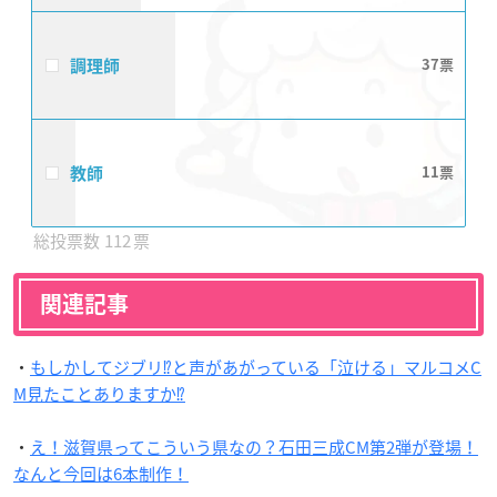
調理師
37
教師
11
112
関連記事
・
もしかしてジブリ⁉︎と声があがっている「泣ける」マルコメC
M見たことありますか⁉︎
・
え！滋賀県ってこういう県なの？石田三成CM第2弾が登場！
なんと今回は6本制作！