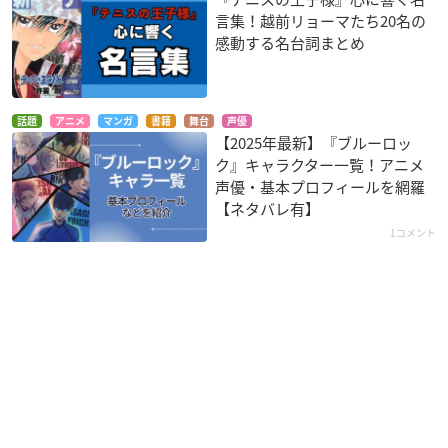
言集！越前リョーマたち20名の
感動する名台詞まとめ
話題
アニメ
マンガ
書籍
舞台
声優
【2025年最新】『ブルーロッ
ク』キャラクター一覧！アニメ
声優・基本プロフィールを網羅
【ネタバレ有】
1コメント