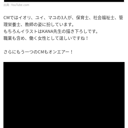
YouTube.com
CMではイオリ、ユイ、マユの3人が、保育士、社会福祉士、管
理栄養士、教師の姿に扮しています。
もちろんイラストはKANA先生の描き下ろしです。
職業も含め、働く女性として逞しいですね！
さらにもう一つのCMもオンエアー！