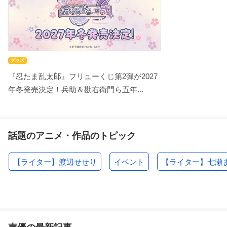
グッズ
『忍たま乱太郎』フリューくじ第2弾が2027
年冬発売決定！兵助＆勘右衛門ら五年...
話題のアニメ・作品のトピック
【ライター】渡辺せせり
イベント
【ライター】七瀬