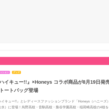
ッション
グッズ
ハイキュー!!』×Honeys コラボ商品が8月19
トートバッグ登場
ハイキュー!!』とレディースファッションブランド「Honeys（ハニーズ）
（水）に登場！烏野高校・音駒高校・梟谷学園高校・稲荷崎高校の4校