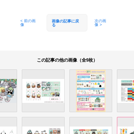
< 前の画
次の画
画像の記事に戻
像
像 >
る
この記事の他の画像（全9枚）