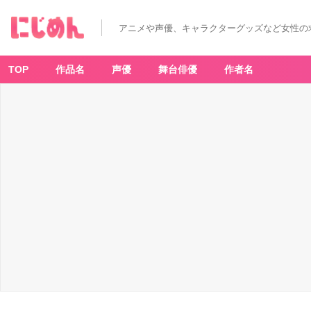
極
楽
湯・
アニメや声優、キャラクターグッズなど女性の
R
A
K
U
S
TOP
作品名
声優
舞台俳優
作者名
P
A
「サ
ン
リ
オ
キ
ャ
ラ
ク
タ
ー
と
お
ふ
ろ
タ
イ
ム」
メ
ニ
ュ
ー
-
ア
ニ
メ
情
報
サ
イ
ト
に
じ
め