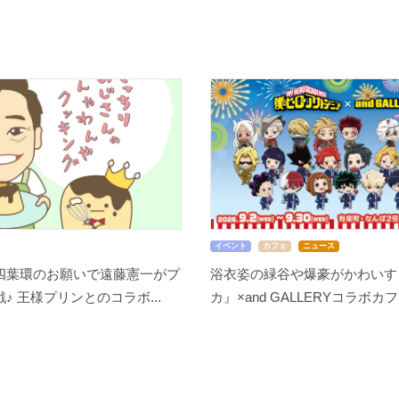
イベント
カフェ
ニュース
四葉環のお願いで遠藤憲一がプ
浴衣姿の緑谷や爆豪がかわいす
♪ 王様プリンとのコラボ...
カ』×and GALLERYコラボカフ.