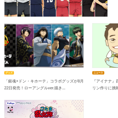
グッズ
ニュース
「銀魂×ドン・キホーテ」コラボグッズが8月
『アイナナ』
22日発売！ローアングルver.描き...
リン作りに挑戦