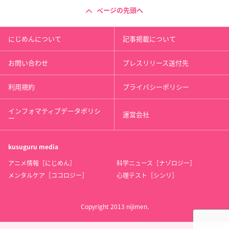
ページの先頭へ
にじめんについて
記事掲載について
お問い合わせ
プレスリリース送付先
利用規約
プライバシーポリシー
インフォマティブデータポリシ
運営会社
ー
kusuguru
media
アニメ情報［にじめん］
科学ニュース［ナゾロジー］
メンタルケア［ココロジー］
心理テスト［シンリ］
Copyright 2013 nijimen.