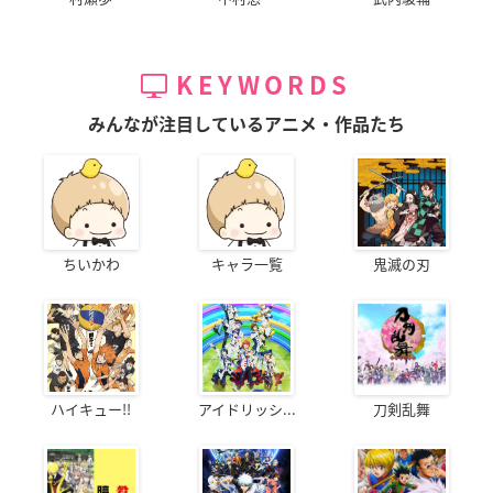
KEYWORDS
みんなが注目しているアニメ・作品たち
ちいかわ
キャラ一覧
鬼滅の刃
ハイキュー!!
アイドリッシ...
刀剣乱舞