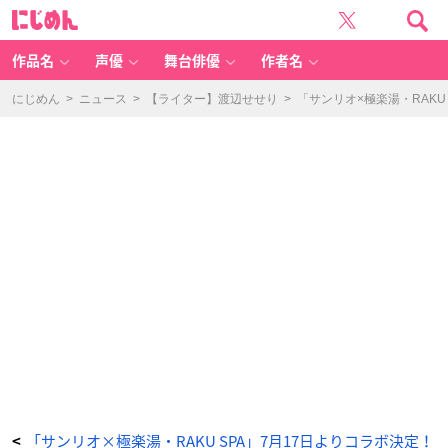
極
に
楽
じ
湯・
め
R
ん
A
K
作品名
声優
舞台俳優
作者名
U
S
P
A
にじめん
>
ニュース
>
【ライター】渡辺せせり
>
「サンリオ×極楽湯・RAK
「サ
ン
リ
オ
キ
ャ
ラ
ク
タ
ー
と
お
ふ
ろ
タ
イ
ム」
サ
ン
リ
オ
キ
ャ
ラ
ク
タ
ー
ズ
プ
ラ
ス
セ
ッ
ト
「サンリオ×極楽湯・RAKU SPA」7月17日よりコラボ決定！
<
-