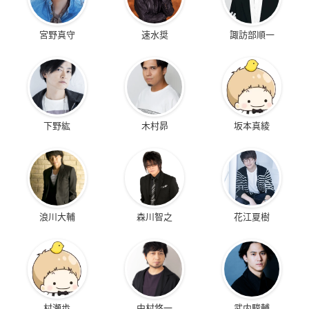
宮野真守
速水奨
諏訪部順一
下野紘
木村昴
坂本真綾
浪川大輔
森川智之
花江夏樹
村瀬歩
中村悠一
武内駿輔