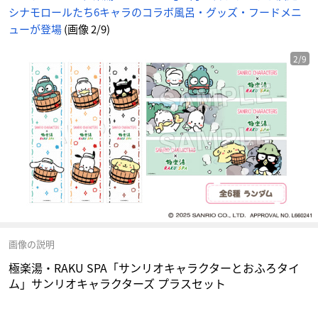
ア
シナモロールたち6キャラのコラボ風呂・グッズ・フードメニ
ニ
メ
情
ューが登場
(画像 2/9)
報
サ
イ
ト
2/9
に
じ
め
ん
画像の説明
極楽湯・RAKU SPA「サンリオキャラクターとおふろタイ
ム」サンリオキャラクターズ プラスセット