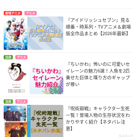
劇場アニメ
アニメ
『アイドリッシュセブン』見る
順番・時系列・TVアニメ＆劇場
版全作品まとめ【2026年最新】
話題
アニメ
『ちいかわ』怖いのに可愛いセ
イレーンの魅力6選！人魚を2匹
乗せた巨体と喋り方のギャップ
が尊い
話題
アニメ
『呪術廻戦』キャラクター生死
一覧！登場人物の生存状況をわ
かりやすく紹介【ネタバレ注
意】
6コメント