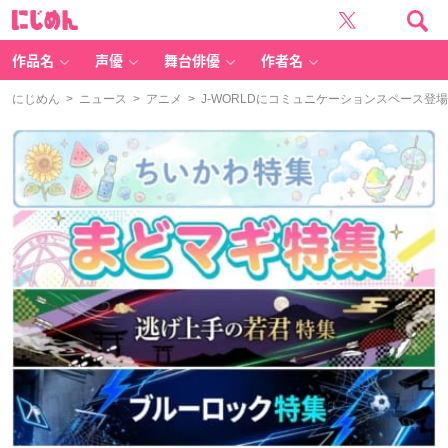
に
じ
め
ん
作品名
声優
舞台俳優
作者名
にじめん
>
ニュース
>
アニメ
> J-WORLDにコミュニケーションスペース登