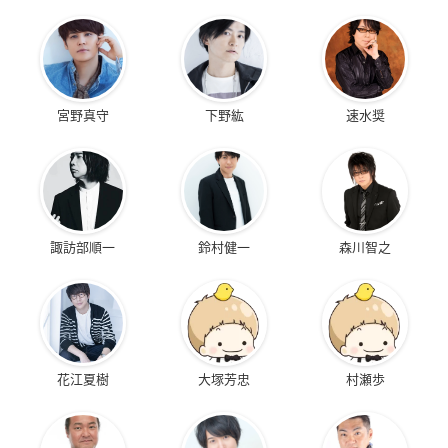
宮野真守
下野紘
速水奨
諏訪部順一
鈴村健一
森川智之
花江夏樹
大塚芳忠
村瀬歩