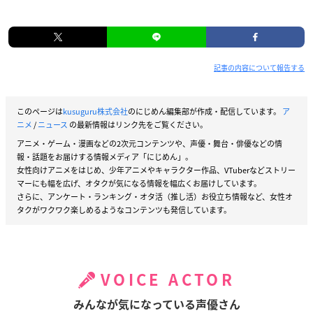
記事の内容について報告する
このページは
kusuguru株式会社
のにじめん編集部が作成・配信しています。
ア
ニメ
/
ニュース
の最新情報はリンク先をご覧ください。
アニメ・ゲーム・漫画などの2次元コンテンツや、声優・舞台・俳優などの情
報・話題をお届けする情報メディア「にじめん」。
女性向けアニメをはじめ、少年アニメやキャラクター作品、VTuberなどストリー
マーにも幅を広げ、オタクが気になる情報を幅広くお届けしています。
さらに、アンケート・ランキング・オタ活（推し活）お役立ち情報など、女性オ
タクがワクワク楽しめるようなコンテンツも発信しています。
VOICE ACTOR
みんなが気になっている声優さん