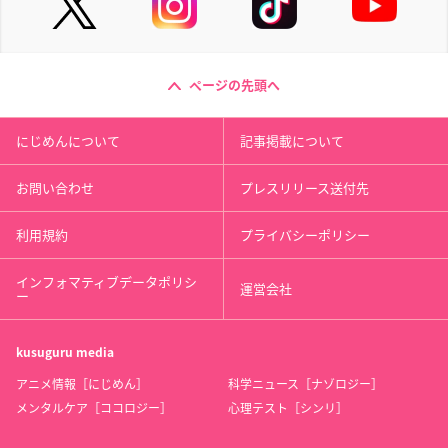
ページの先頭へ
にじめんについて
記事掲載について
お問い合わせ
プレスリリース送付先
利用規約
プライバシーポリシー
インフォマティブデータポリシ
運営会社
ー
kusuguru
media
アニメ情報［にじめん］
科学ニュース［ナゾロジー］
メンタルケア［ココロジー］
心理テスト［シンリ］