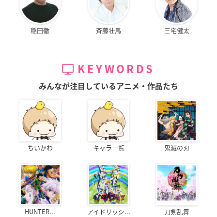
稲田徹
斉藤壮馬
三宅健太
KEYWORDS
みんなが注目しているアニメ・作品たち
ちいかわ
キャラ一覧
鬼滅の刃
HUNTER...
アイドリッシ...
刀剣乱舞