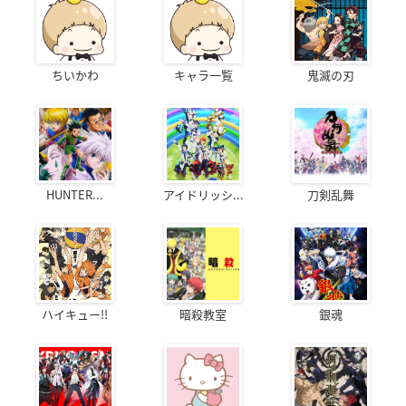
ちいかわ
キャラ一覧
鬼滅の刃
HUNTER...
アイドリッシ...
刀剣乱舞
ハイキュー!!
暗殺教室
銀魂