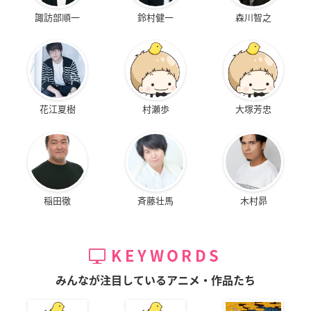
諏訪部順一
鈴村健一
森川智之
花江夏樹
村瀬歩
大塚芳忠
稲田徹
斉藤壮馬
木村昴
KEYWORDS
みんなが注目しているアニメ・作品たち