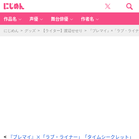
マ
に
ス
じ
カ
め
ラ
ん
＆
プ
作品名
声優
舞台俳優
作者名
レ
ス
ト
パ
にじめん
>
グッズ
>
【ライター】渡辺せせり
>
『ブレマイ』×「ラブ・ライ
ウ
ダ
ー
セ
ッ
ト
-
ア
ニ
メ
情
報
サ
イ
ト
に
じ
め
ん
『ブレマイ』×「ラブ・ライナー」「タイムシークレット」
<