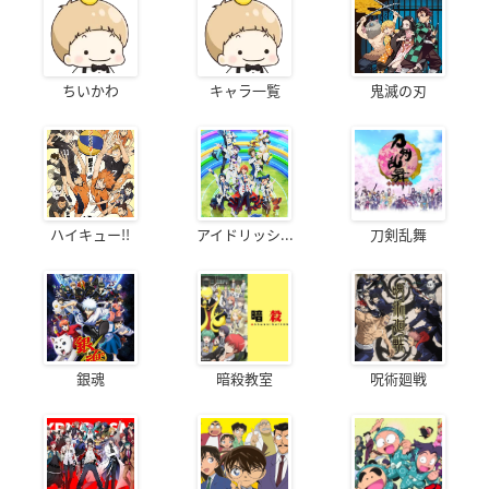
ちいかわ
キャラ一覧
鬼滅の刃
ハイキュー!!
アイドリッシ...
刀剣乱舞
銀魂
暗殺教室
呪術廻戦