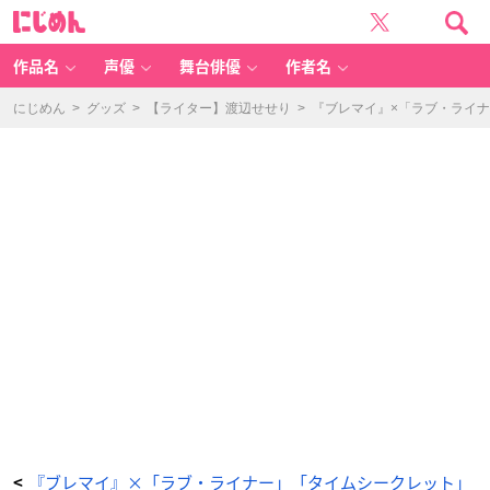
マ
に
ス
じ
カ
め
ラ
ん
＆
プ
作品名
声優
舞台俳優
作者名
レ
ス
ト
パ
にじめん
>
グッズ
>
【ライター】渡辺せせり
>
『ブレマイ』×「ラブ・ライ
ウ
ダ
ー
セ
ッ
ト
-
ア
ニ
メ
情
報
サ
イ
ト
に
じ
め
ん
『ブレマイ』×「ラブ・ライナー」「タイムシークレット」
<