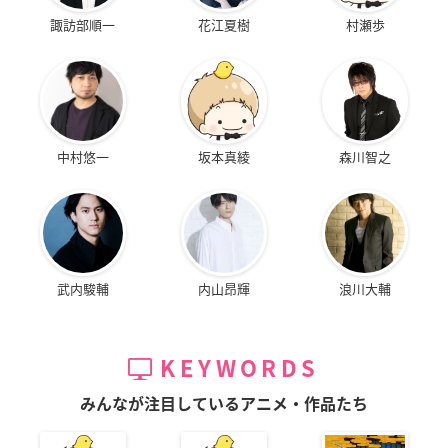
諏訪部順一
花江夏樹
村瀬歩
中村悠一
坂本真綾
森川智之
武内駿輔
内山昂輝
浪川大輔
KEYWORDS
みんなが注目しているアニメ・作品たち