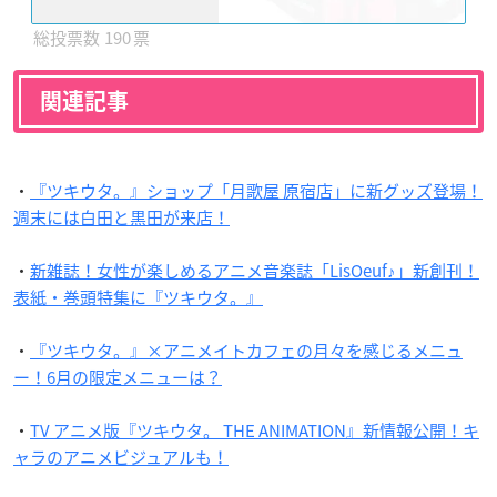
190
関連記事
・
『ツキウタ。』ショップ「月歌屋 原宿店」に新グッズ登場！
週末には白田と黒田が来店！
・
新雑誌！女性が楽しめるアニメ音楽誌「LisOeuf♪」新創刊！
表紙・巻頭特集に『ツキウタ。』
・
『ツキウタ。』×アニメイトカフェの月々を感じるメニュ
ー！6月の限定メニューは？
・
TV アニメ版『ツキウタ。 THE ANIMATION』新情報公開！キ
ャラのアニメビジュアルも！