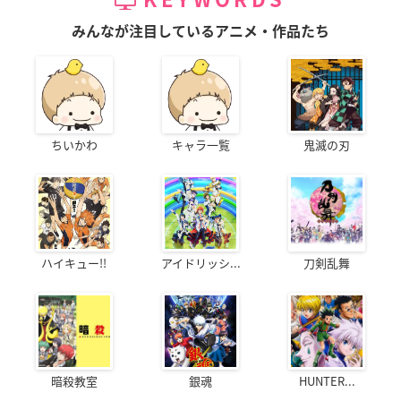
KEYWORDS
みんなが注目しているアニメ・作品たち
ちいかわ
キャラ一覧
鬼滅の刃
ハイキュー!!
アイドリッシ...
刀剣乱舞
暗殺教室
銀魂
HUNTER...