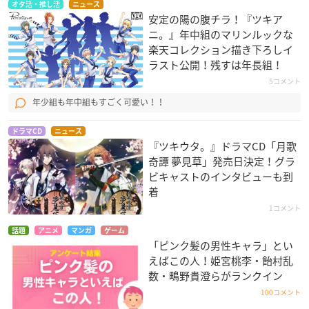
オタ活・推し活
ニュース
安定の陽の腹チラ！『ツキア
ニ。』年中組のマリンルックな
楽天コレクション描き下ろしイ
ラスト公開！残すは年長組！
5コメント
年少組も年中組もすごく可愛い！！
ドラマCD
ニュース
『ツキウタ。』ドラマCD「月歌
奇譚 夢見草」発売日決定！グラ
ビキャストのインタビューも到
着
1コメント
話題
アニメ
マンガ
ゲーム
「ピンク髪の男性キャラ」とい
えばこの人！姫宮桃李・飴村乱
数・鴫野貴澄らがランクイン
100コメント