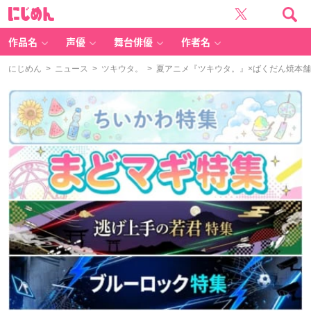
に
じ
め
ん
作品名
声優
舞台俳優
作者名
にじめん
>
ニュース
>
ツキウタ。
> 夏アニメ『ツキウタ。』×ばくだん焼本