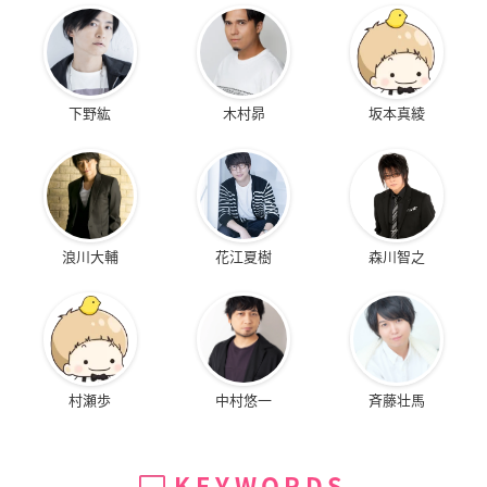
下野紘
木村昴
坂本真綾
浪川大輔
花江夏樹
森川智之
村瀬歩
中村悠一
斉藤壮馬