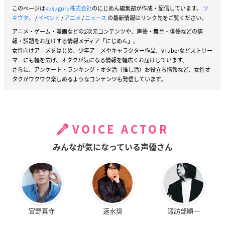
このページは
kusuguru株式会社
のにじめん編集部が作成・配信しています。
ツ
キウタ。
/
イベント
/
アニメ
/
ニュース
の最新情報はリンク先をご覧ください。
アニメ・ゲーム・漫画などの2次元コンテンツや、声優・舞台・俳優などの情
報・話題をお届けする情報メディア「にじめん」。
女性向けアニメをはじめ、少年アニメやキャラクター作品、VTuberなどストリー
マーにも幅を広げ、オタクが気になる情報を幅広くお届けしています。
さらに、アンケート・ランキング・オタ活（推し活）お役立ち情報など、女性オ
タクがワクワク楽しめるようなコンテンツも発信しています。
VOICE ACTOR
みんなが気になっている声優さん
宮野真守
速水奨
諏訪部順一