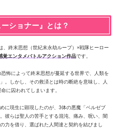
ューショナー』とは？
は、終末思想（世紀末永劫ループ）×戦隊ヒーロー
感覚エンタメバトルアクション作品
です。
末の恐怖によって終末思想が蔓延する世界で、人類を
」。しかし、その救済とは時の断絶を意味し、人
る運命に囚われてしまいます。
めに現生に顕現したのが、3体の悪魔「ベルゼブ
。彼らは聖人の苦手とする混沌、痛み、呪い、闇
の力を借り、選ばれた人間達と契約を結びまし