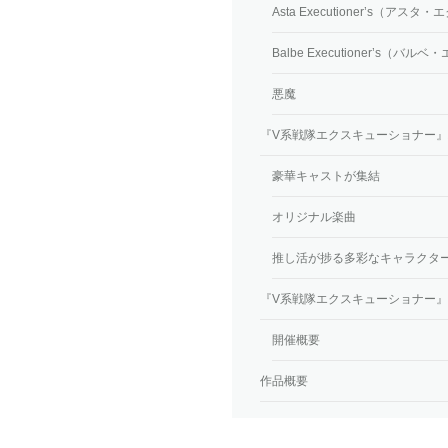
Asta Executioner’s（ア
Balbe Executioner’s（
悪魔
『V系戦隊エクスキューショナー
豪華キャストが集結
オリジナル楽曲
推し活が捗る多彩なキャラクタ
『V系戦隊エクスキューショナー』SP
開催概要
作品概要