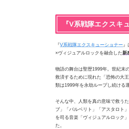
『V系戦隊エクスキ
『
V系戦隊エクスキューショナー
』
×ヴィジュアルロックを融合した
新
物語の舞台は聖歴1999年。世紀
救済するために現れた「恐怖の大王
類は1999年を永劫ループし続け
そんな中、人類を真の意味で救うた
ブ」「バルベリト」「アスタロト」
を司る音楽「ヴィジュアルロック」
た。