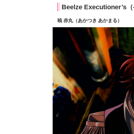
Beelze Executi
暁 赤丸（あかつき あかまる）