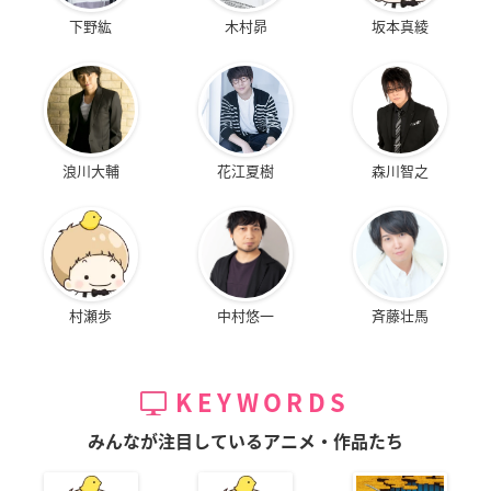
下野紘
木村昴
坂本真綾
浪川大輔
花江夏樹
森川智之
村瀬歩
中村悠一
斉藤壮馬
KEYWORDS
みんなが注目しているアニメ・作品たち