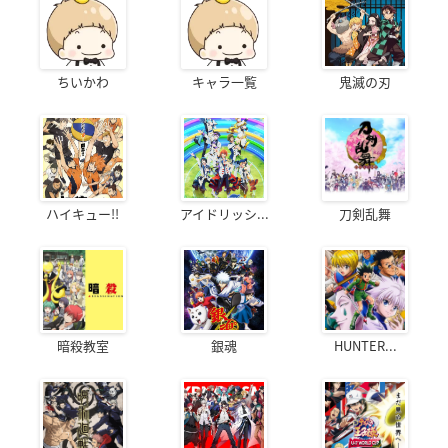
ちいかわ
キャラ一覧
鬼滅の刃
ハイキュー!!
アイドリッシ...
刀剣乱舞
暗殺教室
銀魂
HUNTER...