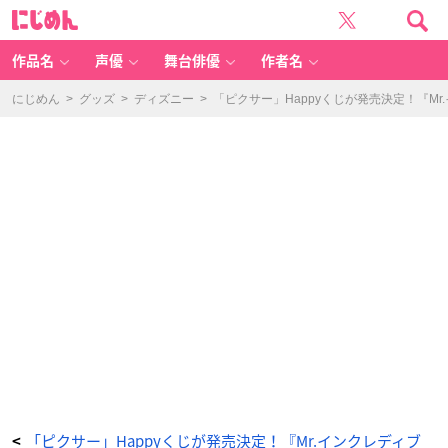
「ピ
に
ク
じ
サ
め
ー」
ん
H
a
作品名
声優
舞台俳優
作者名
p
p
y
く
にじめん
>
グッズ
>
ディズニー
>
「ピクサー」Happyくじが発売決定！『M
じ
C
賞：
シ
ー
ン
フ
ィ
ギ
ュ
ア
『リ
メ
ン
バ
ー・
ミ
ー』
-
ア
ニ
メ
情
報
サ
イ
ト
に
じ
め
ん
「ピクサー」Happyくじが発売決定！『Mr.インクレディブ
<