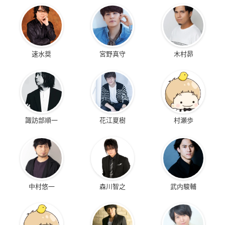
速水奨
宮野真守
木村昴
諏訪部順一
花江夏樹
村瀬歩
中村悠一
森川智之
武内駿輔