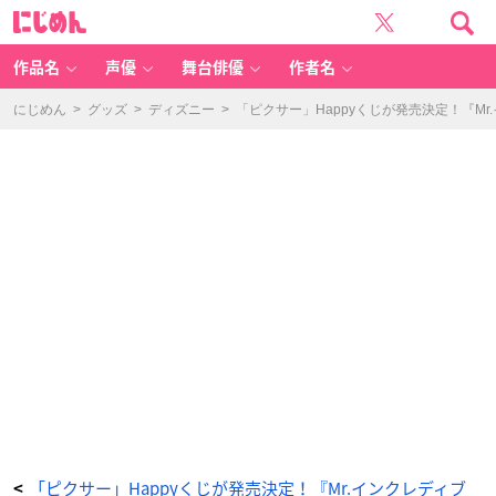
「ピ
に
ク
じ
サ
め
ー」
ん
H
a
作品名
声優
舞台俳優
作者名
p
p
y
く
にじめん
>
グッズ
>
ディズニー
>
「ピクサー」Happyくじが発売決定！『M
じ
-
ア
ニ
メ
情
報
サ
イ
ト
に
じ
め
ん
「ピクサー」Happyくじが発売決定！『Mr.インクレディブ
<