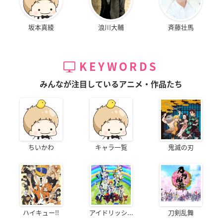
坂本真綾
浪川大輔
斉藤壮馬
KEYWORDS
みんなが注目しているアニメ・作品たち
ちいかわ
キャラ一覧
鬼滅の刃
ハイキュー!!
アイドリッシ...
刀剣乱舞