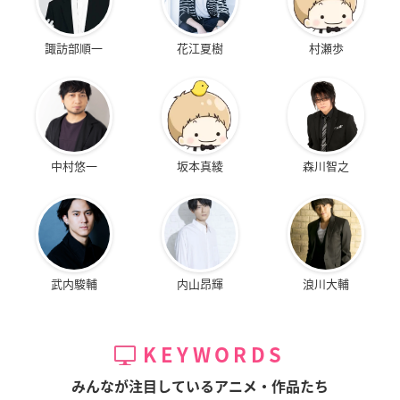
諏訪部順一
花江夏樹
村瀬歩
中村悠一
坂本真綾
森川智之
武内駿輔
内山昂輝
浪川大輔
KEYWORDS
みんなが注目しているアニメ・作品たち