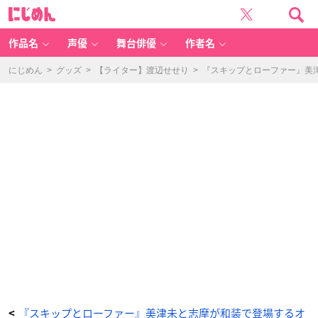
T
に
V
じ
ア
め
ニ
ん
メ
『ス
作品名
声優
舞台俳優
作者名
キ
ッ
プ
と
にじめん
>
グッズ
>
【ライター】渡辺せせり
>
『スキップとローファー』美
ロ
ー
フ
ァ
ー』
オ
ン
ラ
イ
ン
く
じ
C
賞：
ア
ク
リ
ル
キ
ー
ホ
ル
ダ
ー
-
ア
ニ
メ
情
報
サ
イ
ト
に
『スキップとローファー』美津未と志摩が和装で登場するオ
<
じ