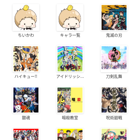
ちいかわ
キャラ一覧
鬼滅の刃
ハイキュー!!
アイドリッシ...
刀剣乱舞
銀魂
暗殺教室
呪術廻戦