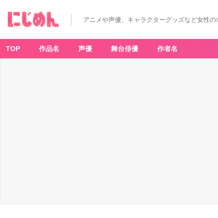
T
V
ア
アニメや声優、キャラクターグッズなど女性の
ニ
メ
『ス
キ
ッ
TOP
作品名
声優
舞台俳優
作者名
プ
と
ロ
ー
フ
ァ
ー』
オ
ン
ラ
イ
ン
く
じ
A
賞：
選
べ
る
マ
グ
カ
ッ
プ
-
ア
ニ
メ
情
報
サ
イ
ト
に
じ