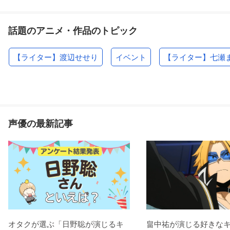
話題のアニメ・作品のトピック
【ライター】渡辺せせり
イベント
【ライター】七瀬
声優の最新記事
オタクが選ぶ「日野聡が演じるキ
畠中祐が演じる好きな