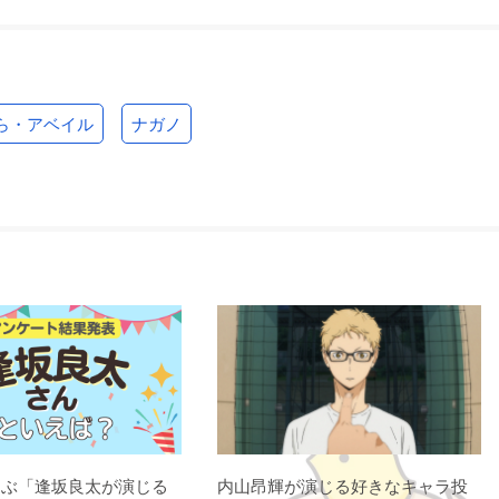
ら・アベイル
ナガノ
選ぶ「逢坂良太が演じる
内山昂輝が演じる好きなキャラ投