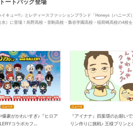
トートバッグ登場
ハイキュー!!』とレディースファッションブランド「Honeys（ハニーズ）
（水）に登場！烏野高校・音駒高校・梟谷学園高校・稲荷崎高校の4校
ニュース
ニュース
や爆豪がかわいすぎ♪『ヒロア
『アイナナ』四葉環のお願いで
LLERYコラボカフ...
リン作りに挑戦♪ 王様プリンとの