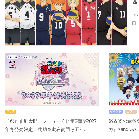
＆
『
日
グッズ
イベント
カフェ
『忍たま乱太郎』フリューくじ第2弾が2027
浴衣姿の緑谷
年冬発売決定！兵助＆勘右衛門ら五年...
カ』×and GA