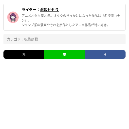
ライター：
渡辺せせり
アニメオタク歴20年。オタクのきっかけになった作品は『名探偵コナ
ン』。
ジャンプ系の漫画やそれを原作としたアニメ作品が特に好き。
カテゴリ :
呪術廻戦