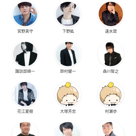
宮野真守
下野紘
速水奨
諏訪部順一
鈴村健一
森川智之
花江夏樹
大塚芳忠
村瀬歩