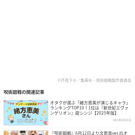
©芥見下々／集英社・呪術廻戦製作委員会
呪術廻戦の関連記事
オタクが選ぶ「緒方恵美が演じるキャラ」
ランキングTOP10！1位は『新世紀エヴァ
ンゲリオン』碇シンジ【2025年版】
2025年6月06日
『呪術廻戦』6月12日より文房具ver.のオ