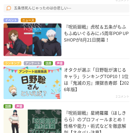
五条悟死んじゃったのは😞悲しい⋯
イベント
ニュース
『呪術廻戦』虎杖＆五条がもふ
もふぬいぐるみに♪5周年POP UP
SHOPが8月21日開幕！
ランキング
アンケート
話題
声優
オタクが選ぶ「日野聡が演じる
キャラ」ランキングTOP10！1位
は『鬼滅の刃』煉󠄁獄杏寿郎【202
6年版】
2コメント
話題
声優
『呪術廻戦』星綺羅羅（ほしき
らら）のプロフィールまとめ！
性格や能力・術式などを徹底解
剖【ネタバレ注意】