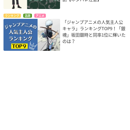
ランキング
話題
アニメ
「ジャンプアニメの人気主人公
キャラ」ランキングTOP9！「銀
魂」坂田銀時と同率1位に輝いた
のは？