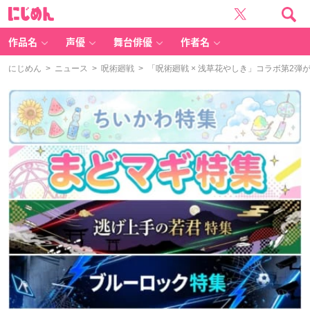
に
じ
め
ん
作品名
声優
舞台俳優
作者名
にじめん
>
ニュース
>
呪術廻戦
> 「呪術廻戦 × 浅草花やしき」コラボ第2