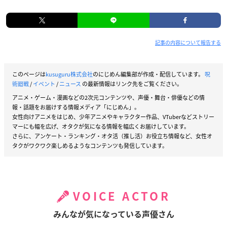
記事の内容について報告する
このページは
kusuguru株式会社
のにじめん編集部が作成・配信しています。
呪
術廻戦
/
イベント
/
ニュース
の最新情報はリンク先をご覧ください。
アニメ・ゲーム・漫画などの2次元コンテンツや、声優・舞台・俳優などの情
報・話題をお届けする情報メディア「にじめん」。
女性向けアニメをはじめ、少年アニメやキャラクター作品、VTuberなどストリー
マーにも幅を広げ、オタクが気になる情報を幅広くお届けしています。
さらに、アンケート・ランキング・オタ活（推し活）お役立ち情報など、女性オ
タクがワクワク楽しめるようなコンテンツも発信しています。
VOICE ACTOR
みんなが気になっている声優さん