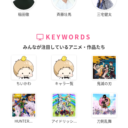
稲田徹
斉藤壮馬
三宅健太
KEYWORDS
みんなが注目しているアニメ・作品たち
ちいかわ
キャラ一覧
鬼滅の刃
HUNTER...
アイドリッシ...
刀剣乱舞