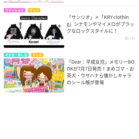
ファッション
グッズ
「サンリオ」×「KRY clothin
g」シナモンやマイメロがブラッ
クなロックスタイルに！
105
オタ活・推し活
グッズ
「Dear：平成女児」メモリーBO
OKが7月7日発売！まめゴマ・お
茶犬・ウサハナら懐かしキャラ
のシール帳が登場