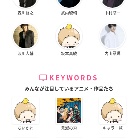
森川智之
武内駿輔
中村悠一
浪川大輔
坂本真綾
内山昂輝
KEYWORDS
みんなが注目しているアニメ・作品たち
ちいかわ
鬼滅の刃
キャラ一覧