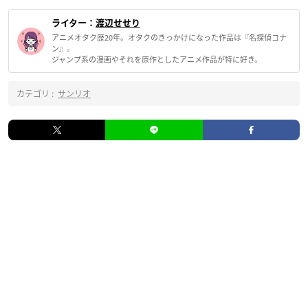
ライター：
渡辺せせり
アニメオタク歴20年。オタクのきっかけになった作品は『名探偵コナ
ン』。
ジャンプ系の漫画やそれを原作としたアニメ作品が特に好き。
カテゴリ :
サンリオ