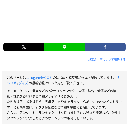
記事の内容について報告する
このページは
kusuguru株式会社
のにじめん編集部が作成・配信しています。
サ
ンリオ
/
グッズ
の最新情報はリンク先をご覧ください。
アニメ・ゲーム・漫画などの2次元コンテンツや、声優・舞台・俳優などの情
報・話題をお届けする情報メディア「にじめん」。
女性向けアニメをはじめ、少年アニメやキャラクター作品、VTuberなどストリー
マーにも幅を広げ、オタクが気になる情報を幅広くお届けしています。
さらに、アンケート・ランキング・オタ活（推し活）お役立ち情報など、女性オ
タクがワクワク楽しめるようなコンテンツも発信しています。