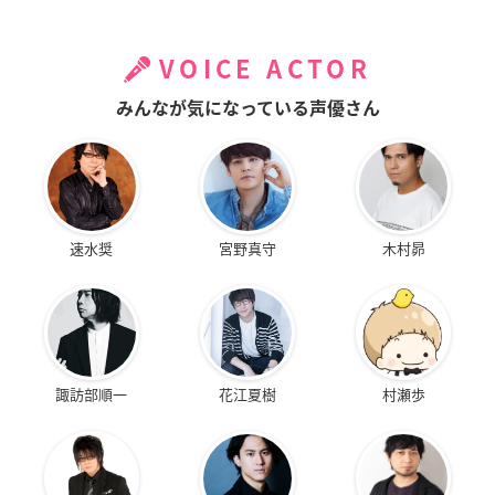
VOICE ACTOR
みんなが気になっている声優さん
速水奨
宮野真守
木村昴
諏訪部順一
花江夏樹
村瀬歩