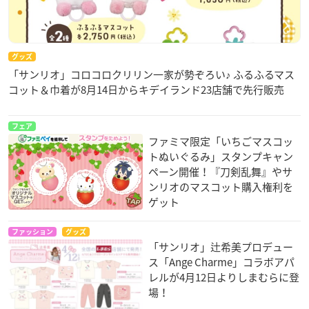
グッズ
「サンリオ」コロコロクリリン一家が勢ぞろい♪ ふるふるマス
コット＆巾着が8月14日からキデイランド23店舗で先行販売
フェア
ファミマ限定「いちごマスコッ
トぬいぐるみ」スタンプキャン
ペーン開催！『刀剣乱舞』やサ
ンリオのマスコット購入権利を
ゲット
ファッション
グッズ
「サンリオ」辻希美プロデュー
ス「Ange Charme」コラボアパ
レルが4月12日よりしまむらに登
場！