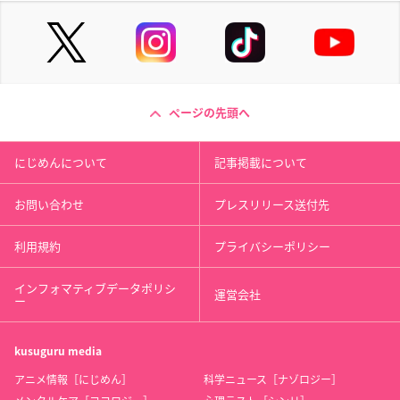
ページの先頭へ
にじめんについて
記事掲載について
お問い合わせ
プレスリリース送付先
利用規約
プライバシーポリシー
インフォマティブデータポリシ
運営会社
ー
kusuguru
media
アニメ情報［にじめん］
科学ニュース［ナゾロジー］