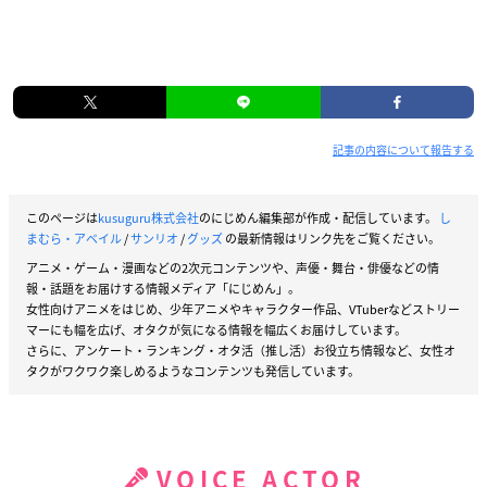
記事の内容について報告する
このページは
kusuguru株式会社
のにじめん編集部が作成・配信しています。
し
まむら・アベイル
/
サンリオ
/
グッズ
の最新情報はリンク先をご覧ください。
アニメ・ゲーム・漫画などの2次元コンテンツや、声優・舞台・俳優などの情
報・話題をお届けする情報メディア「にじめん」。
女性向けアニメをはじめ、少年アニメやキャラクター作品、VTuberなどストリー
マーにも幅を広げ、オタクが気になる情報を幅広くお届けしています。
さらに、アンケート・ランキング・オタ活（推し活）お役立ち情報など、女性オ
タクがワクワク楽しめるようなコンテンツも発信しています。
VOICE ACTOR