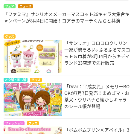
フェア
ニュース
『ファミマ』サンリオ×メーカーマスコット26キャラ大集合キ
ャンペーンが8月4日に開始！コアラのマーチくんらと共演
グッズ
「サンリオ」コロコロクリリン
一家が勢ぞろい♪ ふるふるマスコ
ット＆巾着が8月14日からキデイ
ランド23店舗で先行販売
オタ活・推し活
グッズ
「Dear：平成女児」メモリーBO
OKが7月7日発売！まめゴマ・お
茶犬・ウサハナら懐かしキャラ
のシール帳が登場
ファッション
グッズ
「ポムポムプリン×アベイル」3