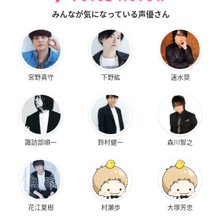
みんなが気になっている声優さん
宮野真守
下野紘
速水奨
諏訪部順一
鈴村健一
森川智之
花江夏樹
村瀬歩
大塚芳忠