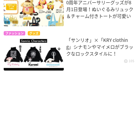
0周年アニバーサリーグッズが8
月1日登場！ぬいぐるみリュック
＆チャーム付きトートが可愛い
ファッション
グッズ
「サンリオ」×「KRY clothin
g」シナモンやマイメロがブラッ
クなロックスタイルに！
105