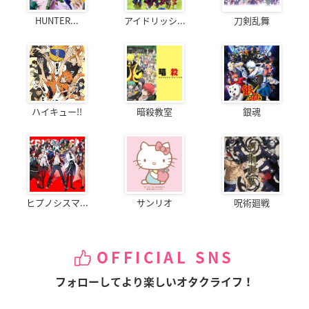
HUNTER...
アイドリッシ...
刀剣乱舞
ハイキュー!!
暗殺教室
銀魂
ヒプノシスマ...
サンリオ
呪術廻戦
OFFICIAL SNS
フォローしてより楽しいオタクライフ！