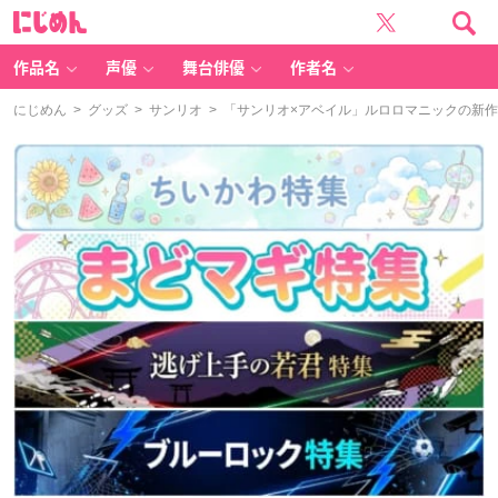
に
じ
め
ん
作品名
声優
舞台俳優
作者名
にじめん
>
グッズ
>
サンリオ
> 「サンリオ×アベイル」ルロロマニックの新