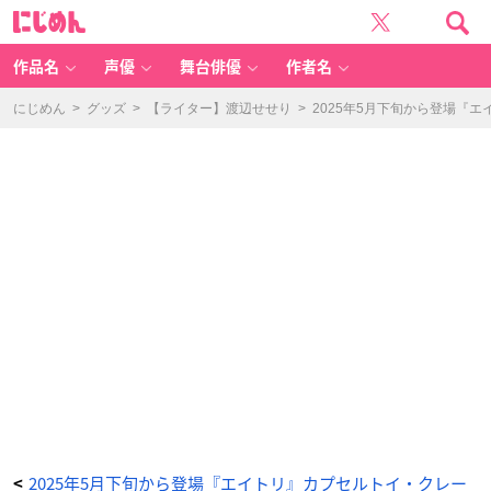
『1
に
8
じ
T
め
RI
ん
P』
も
作品名
声優
舞台俳優
作者名
ち
も
ち
マ
にじめん
>
グッズ
>
【ライター】渡辺せせり
>
2025年5月下旬から登場『
ス
コ
ッ
ト
1
8
T
RI
P
v
o
l.
2
-
ア
ニ
メ
情
報
サ
イ
ト
に
じ
め
ん
2025年5月下旬から登場『エイトリ』カプセルトイ・クレー
<