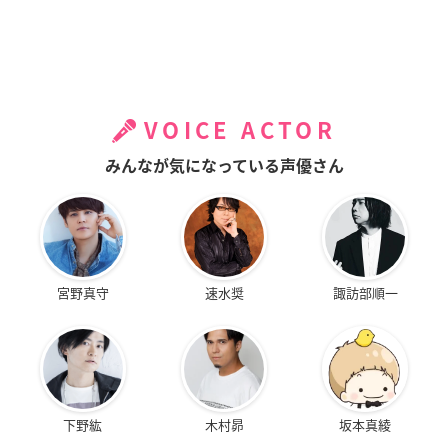
VOICE ACTOR
みんなが気になっている声優さん
宮野真守
速水奨
諏訪部順一
下野紘
木村昴
坂本真綾