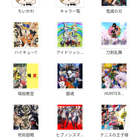
ちいかわ
キャラ一覧
鬼滅の刃
ハイキュー!!
アイドリッシ...
刀剣乱舞
暗殺教室
銀魂
HUNTER...
呪術廻戦
ヒプノシスマ...
テニスの王子様