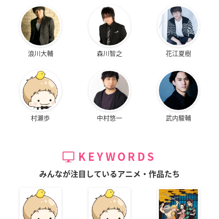
浪川大輔
森川智之
花江夏樹
村瀬歩
中村悠一
武内駿輔
KEYWORDS
みんなが注目しているアニメ・作品たち