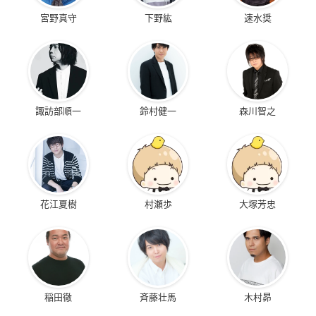
宮野真守
下野紘
速水奨
諏訪部順一
鈴村健一
森川智之
花江夏樹
村瀬歩
大塚芳忠
稲田徹
斉藤壮馬
木村昴