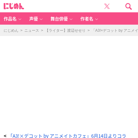
「A
に
3!
じ
×
め
D
ん
E
C
作品名
声優
舞台俳優
作者名
O
T
T
O
にじめん
>
ニュース
>
【ライター】渡辺せせり
>
「A3!×デコット by 
b
y
a
ni
m
at
e
c
af
e」
タ
グ
コ
ー
ヒ
ー
-
ア
ニ
メ
情
報
サ
イ
ト
に
じ
め
ん
「A3!×デコット by アニメイトカフェ」6月14日よりコラ
<