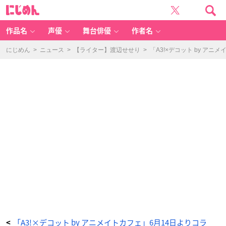
「A
に
3!
じ
×
め
D
ん
E
C
作品名
声優
舞台俳優
作者名
O
T
T
O
にじめん
>
ニュース
>
【ライター】渡辺せせり
>
「A3!×デコット by 
b
y
a
ni
m
at
e
c
af
e」
ワ
ッ
フ
ル
-
ア
ニ
メ
情
報
サ
イ
ト
に
じ
め
ん
「A3!×デコット by アニメイトカフェ」6月14日よりコラ
<