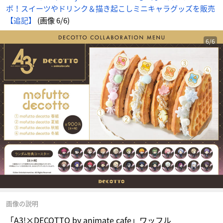
ボ！スイーツやドリンク＆描き起こしミニキャラグッズを販売
【追記】
(画像 6/6)
6/6
画像の説明
「A3!×DECOTTO by animate cafe」ワッフル