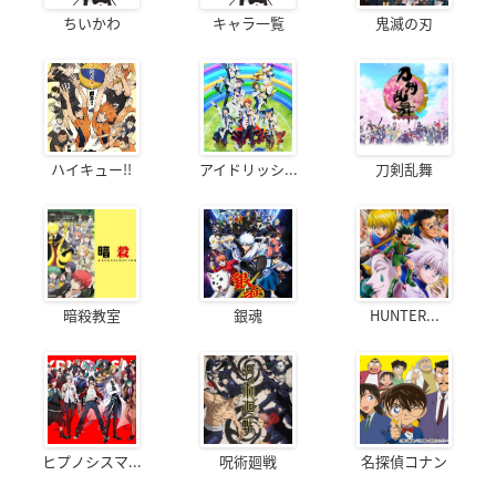
ちいかわ
キャラ一覧
鬼滅の刃
ハイキュー!!
アイドリッシ...
刀剣乱舞
暗殺教室
銀魂
HUNTER...
ヒプノシスマ...
呪術廻戦
名探偵コナン