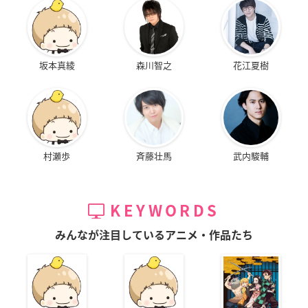
坂本真綾
森川智之
花江夏樹
村瀬歩
斉藤壮馬
武内駿輔
KEYWORDS
みんなが注目しているアニメ・作品たち