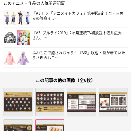
このアニメ・作品の人気関連記事
『A3!』ｘ「アニメイトカフェ」第4弾決定！至・三角
らの等身イラ…
『A3! ブルライ2019』2ヶ月連続TV初放送！酒井広大
さん、…
ふわもこで癒されちゃう！『A3!』咲也・至が着ていた
うさぎのもこ…
この記事の他の画像（全6枚）