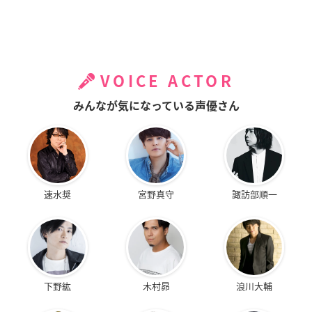
VOICE ACTOR
みんなが気になっている声優さん
速水奨
宮野真守
諏訪部順一
下野紘
木村昴
浪川大輔