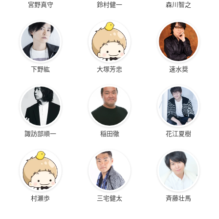
宮野真守
鈴村健一
森川智之
下野紘
大塚芳忠
速水奨
諏訪部順一
稲田徹
花江夏樹
村瀬歩
三宅健太
斉藤壮馬