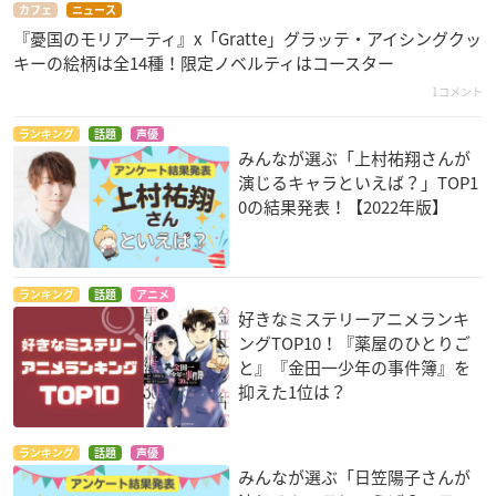
カフェ
ニュース
『憂国のモリアーティ』x「Gratte」グラッテ・アイシングクッ
キーの絵柄は全14種！限定ノベルティはコースター
1コメント
ランキング
話題
声優
みんなが選ぶ「上村祐翔さんが
演じるキャラといえば？」TOP1
0の結果発表！【2022年版】
ランキング
話題
アニメ
好きなミステリーアニメランキ
ングTOP10！『薬屋のひとりご
と』『金田一少年の事件簿』を
抑えた1位は？
ランキング
話題
声優
みんなが選ぶ「日笠陽子さんが