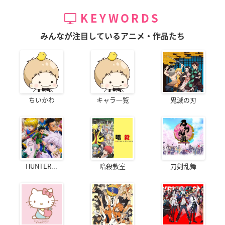
KEYWORDS
みんなが注目しているアニメ・作品たち
ちいかわ
キャラ一覧
鬼滅の刃
HUNTER...
暗殺教室
刀剣乱舞