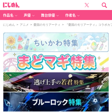
に
じ
め
ん
作品名
声優
舞台俳優
作者名
にじめん
>
アニメ
>
憂国のモリアーティ
> 『憂国のモリアーティ』コラボカ