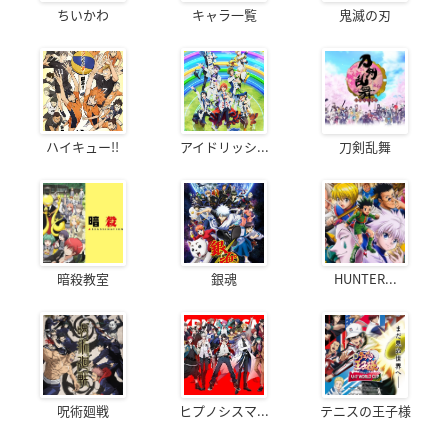
ちいかわ
キャラ一覧
鬼滅の刃
ハイキュー!!
アイドリッシ...
刀剣乱舞
暗殺教室
銀魂
HUNTER...
呪術廻戦
ヒプノシスマ...
テニスの王子様