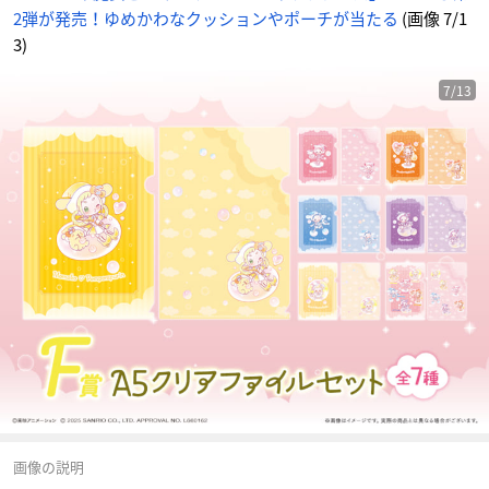
メ
2弾が発売！ゆめかわなクッションやポーチが当たる
(画像 7/1
情
報
サ
3)
イ
ト
に
じ
7/13
め
ん
画像の説明