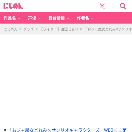
「お
に
ジ
じ
ャ
め
魔
ん
女
ど
作品名
声優
舞台俳優
作者名
れ
み
×
サ
にじめん
>
グッズ
>
【ライター】渡辺せせり
>
「おジャ魔女どれみ×サンリオ
ン
リ
オ
キ
ャ
ラ
ク
タ
ー
ズ
W
E
B
く
じ
第
2
弾」
F
賞：
A
5
ク
リ
ア
フ
ァ
イ
ル
セ
ッ
ト
-
ア
「おジャ魔女どれみ×サンリオキャラクターズ」WEBくじ第
<
ニ