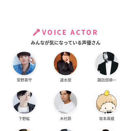
VOICE ACTOR
みんなが気になっている声優さん
宮野真守
速水奨
諏訪部順一
下野紘
木村昴
坂本真綾