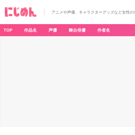
「お
ジ
ャ
アニメや声優、キャラクターグッズなど女性の
魔
女
ど
れ
み
TOP
作品名
声優
舞台俳優
作者名
×
サ
ン
リ
オ
キ
ャ
ラ
ク
タ
ー
ズ
W
E
B
く
じ
第
2
弾」
D
賞：
ク
リ
ア
カ
ー
ド
-
ア
ニ
メ
情
報
サ