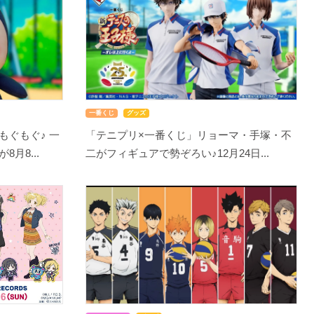
一番くじ
グッズ
もぐもぐ♪ 一
「テニプリ×一番くじ」リョーマ・手塚・不
月8...
二がフィギュアで勢ぞろい♪12月24日...