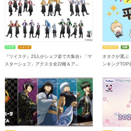
フェア
ニュース
ランキング
話題
『ツイステ』23人がシェフ姿で大集合♪ 「マ
オタクが選ぶ
スターシェフ」アクスタ全22種＆ア...
ンキングTOP10