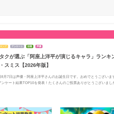
キング
アンケート
話題
声優
タクが選ぶ「阿座上洋平が演じるキャラ」ランキン
・スミス【2026年版】
日8月7日は声優・阿座上洋平さんのお誕生日です。おめでとうございま
アンケート結果TOP10を発表！たくさんのご投票ありがとうございま