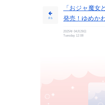
イ
ト
に
「おジャ魔女ど
じ
め
ん
発売！ゆめか
戻る
2025年 04月29日
Tuesday 12:08