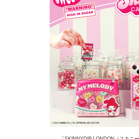
「SKINNYDIP LONDON（ス