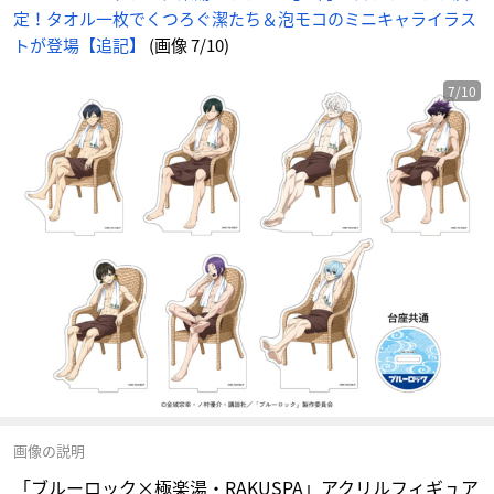
に
定！タオル一枚でくつろぐ潔たち＆泡モコのミニキャライラス
じ
め
ん
トが登場【追記】
(画像 7/10)
7/10
画像の説明
「ブルーロック×極楽湯・RAKUSPA」アクリルフィギュア