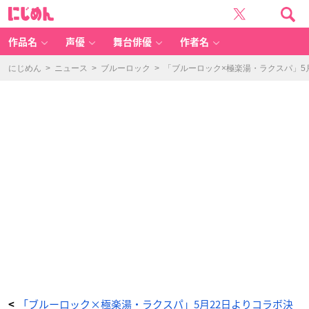
「ブ
に
ル
じ
ー
め
ロ
ん
ッ
ク
作品名
声優
舞台俳優
作者名
×
極
楽
湯・
にじめん
>
ニュース
>
ブルーロック
>
「ブルーロック×極楽湯・ラクスパ」5
R
A
K
U
S
P
A」
ア
ク
リ
ル
フ
ィ
ギ
ュ
ア
ス
タ
ン
ド
お
風
呂
v
e
r.
-
ア
ニ
メ
情
報
サ
イ
「ブルーロック×極楽湯・ラクスパ」5月22日よりコラボ決
<
ト