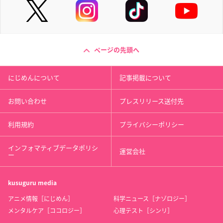
ページの先頭へ
にじめんについて
記事掲載について
お問い合わせ
プレスリリース送付先
利用規約
プライバシーポリシー
インフォマティブデータポリシ
運営会社
ー
kusuguru
media
アニメ情報［にじめん］
科学ニュース［ナゾロジー］
メンタルケア［ココロジー］
心理テスト［シンリ］