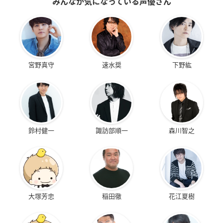
みんなが気になっている声優さん
宮野真守
速水奨
下野紘
鈴村健一
諏訪部順一
森川智之
大塚芳忠
稲田徹
花江夏樹