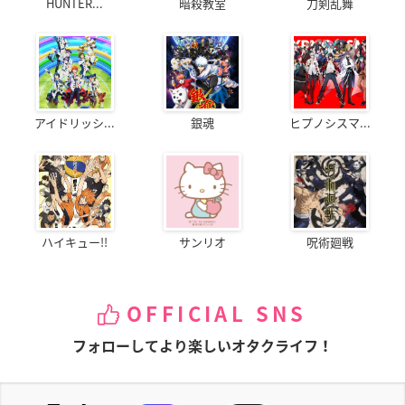
HUNTER...
暗殺教室
刀剣乱舞
アイドリッシ...
銀魂
ヒプノシスマ...
ハイキュー!!
サンリオ
呪術廻戦
OFFICIAL SNS
フォローしてより楽しいオタクライフ！