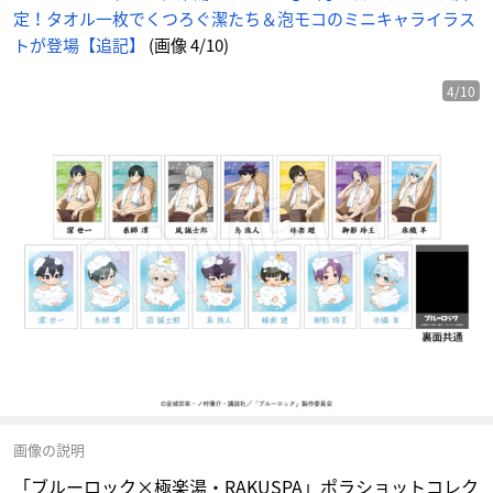
定！タオル一枚でくつろぐ潔たち＆泡モコのミニキャライラス
トが登場【追記】
(画像 4/10)
4/10
画像の説明
「ブルーロック×極楽湯・RAKUSPA」ポラショットコレク