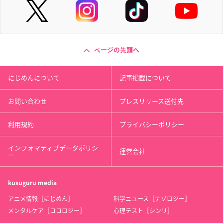
ページの先頭へ
にじめんについて
記事掲載について
お問い合わせ
プレスリリース送付先
利用規約
プライバシーポリシー
インフォマティブデータポリシ
運営会社
ー
kusuguru
media
アニメ情報［にじめん］
科学ニュース［ナゾロジー］
メンタルケア［ココロジー］
心理テスト［シンリ］