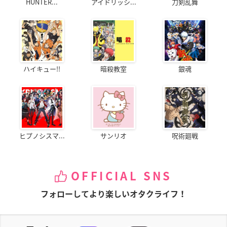
HUNTER...
アイドリッシ...
刀剣乱舞
ハイキュー!!
暗殺教室
銀魂
ヒプノシスマ...
サンリオ
呪術廻戦
OFFICIAL SNS
フォローしてより楽しいオタクライフ！