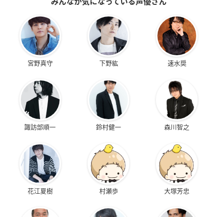
みんなが気になっている声優さん
宮野真守
下野紘
速水奨
諏訪部順一
鈴村健一
森川智之
花江夏樹
村瀬歩
大塚芳忠