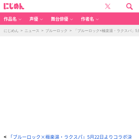
「ブ
に
ル
じ
ー
め
ロ
ん
ッ
ク
作品名
声優
舞台俳優
作者名
×
極
楽
湯・
にじめん
>
ニュース
>
ブルーロック
>
「ブルーロック×極楽湯・ラクスパ」5
R
A
K
U
S
P
A」
ポ
ラ
シ
ョ
ッ
ト
コ
レ
ク
シ
ョ
ン
-
ア
ニ
メ
情
報
サ
イ
ト
に
じ
め
ん
「ブルーロック×極楽湯・ラクスパ」5月22日よりコラボ決
<