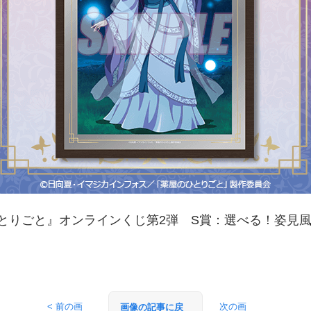
とりごと』オンラインくじ第2弾 S賞：選べる！姿見
< 前の画
次の画
画像の記事に戻