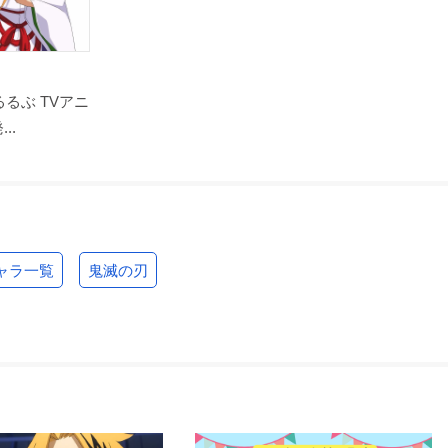
るぶ TVアニ
..
ャラ一覧
鬼滅の刃