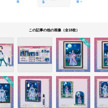
像
像 >
る
この記事の他の画像（全18枚）