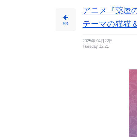
情
報
サ
アニメ『薬屋
イ
ト
に
じ
テーマの猫猫
め
戻る
ん
2025年 04月22日
Tuesday 12:21