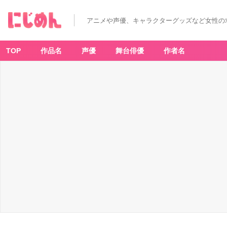
T
V
ア
アニメや声優、キャラクターグッズなど女性の
ニ
メ
『薬
屋
の
TOP
作品名
声優
舞台俳優
作者名
ひ
と
り
ご
と』
オ
ン
ラ
イ
ン
く
じ
第
2
弾
S
賞：
選
べ
る！
姿
見
風
パ
ブ
ミ
ラ
ー
（全
3
種）
-
ア
ニ
メ