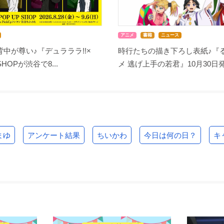
アニメ
書籍
ニュース
中が尊い♪『デュラララ!!×
時行たちの描き下ろし表紙♪『る
SHOPが渋谷で8...
メ 逃げ上手の若君』10月30日発.
まゆ
アンケート結果
ちいかわ
今日は何の日？
キ