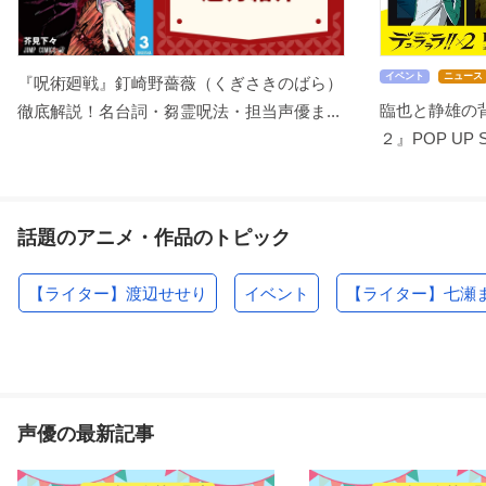
イベント
ニュース
『呪術廻戦』釘崎野薔薇（くぎさきのばら）
臨也と静雄の背
徹底解説！名台詞・芻霊呪法・担当声優ま...
２』POP UP 
話題のアニメ・作品のトピック
【ライター】渡辺せせり
イベント
【ライター】七瀬
声優の最新記事