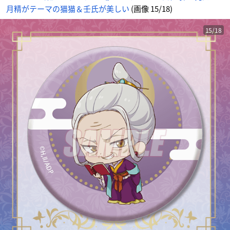
じ
月精がテーマの猫猫＆壬氏が美しい
(画像 15/18)
め
ん
15/18