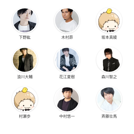
下野紘
木村昴
坂本真綾
浪川大輔
花江夏樹
森川智之
村瀬歩
中村悠一
斉藤壮馬