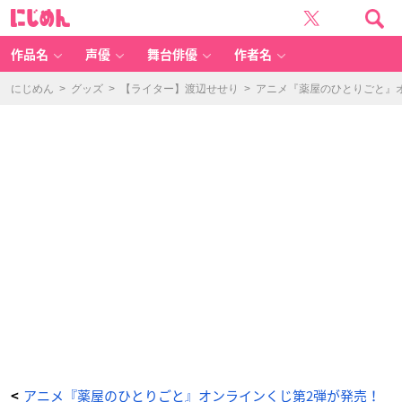
T
に
V
じ
ア
め
ニ
ん
メ
『薬
作品名
声優
舞台俳優
作者名
屋
の
ひ
と
にじめん
>
グッズ
>
【ライター】渡辺せせり
>
アニメ『薬屋のひとりごと』
り
ご
と』
オ
ン
ラ
イ
ン
く
じ
第
2
弾
D
賞：
蓄
光
缶
バ
ッ
ジ
（全
1
2
種）
-
ア
ニ
メ
情
報
サ
イ
ト
アニメ『薬屋のひとりごと』オンラインくじ第2弾が発売！
<
に