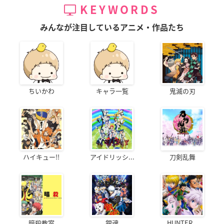
KEYWORDS
みんなが注目しているアニメ・作品たち
ちいかわ
キャラ一覧
鬼滅の刃
ハイキュー!!
アイドリッシ...
刀剣乱舞
暗殺教室
銀魂
HUNTER...