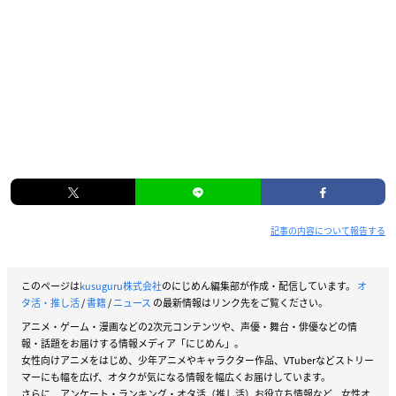
記事の内容について報告する
このページは
kusuguru株式会社
のにじめん編集部が作成・配信しています。
オ
タ活・推し活
/
書籍
/
ニュース
の最新情報はリンク先をご覧ください。
アニメ・ゲーム・漫画などの2次元コンテンツや、声優・舞台・俳優などの情
報・話題をお届けする情報メディア「にじめん」。
女性向けアニメをはじめ、少年アニメやキャラクター作品、VTuberなどストリー
マーにも幅を広げ、オタクが気になる情報を幅広くお届けしています。
さらに、アンケート・ランキング・オタ活（推し活）お役立ち情報など、女性オ