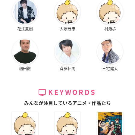
花江夏樹
大塚芳忠
村瀬歩
稲田徹
斉藤壮馬
三宅健太
KEYWORDS
みんなが注目しているアニメ・作品たち