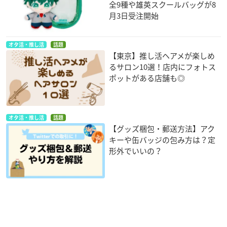
全9種や雄英スクールバッグが8
月3日受注開始
オタ活・推し活
話題
【東京】推し活ヘアメが楽しめ
るサロン10選！店内にフォトス
ポットがある店舗も◎
オタ活・推し活
話題
【グッズ梱包・郵送方法】アク
キーや缶バッジの包み方は？定
形外でいいの？