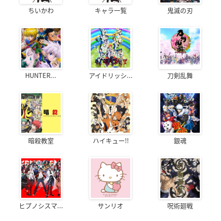
ちいかわ
キャラ一覧
鬼滅の刃
HUNTER...
アイドリッシ...
刀剣乱舞
暗殺教室
ハイキュー!!
銀魂
ヒプノシスマ...
サンリオ
呪術廻戦