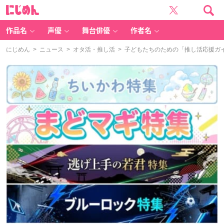
に
じ
め
ん
作品名
声優
舞台俳優
作者名
にじめん
>
ニュース
>
オタ活・推し活
> 子どもたちのための「推し活応援ガ