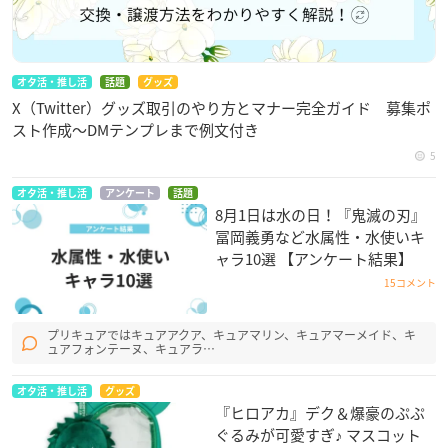
オタ活・推し活
話題
グッズ
X（Twitter）グッズ取引のやり方とマナー完全ガイド 募集ポ
スト作成〜DMテンプレまで例文付き
5
オタ活・推し活
アンケート
話題
8月1日は水の日！『鬼滅の刃』
冨岡義勇など水属性・水使いキ
ャラ10選 【アンケート結果】
15コメント
プリキュアではキュアアクア、キュアマリン、キュアマーメイド、キ
ュアフォンテーヌ、キュアラ…
オタ活・推し活
グッズ
『ヒロアカ』デク＆爆豪のぷぷ
ぐるみが可愛すぎ♪ マスコット