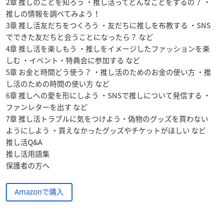
2章 推しのことを知ろう ・推し活ってどんなことをするの？ ・
推しの情報を調べてみよう！
3章 推し活友だちをつくろう ・友だちに推しを布教する ・SNS
でできた友だちと会うことになったら？ など
4章 推し活を楽しもう ・推しをイメージしたファッションを楽
しむ ・イベント・特典会に参加する など
5章 お金と時間どう使う？ ・推し活のためのお金の使い方 ・推
し活のための時間の使い方 など
6章 推しへの愛を形にしよう ・SNSで推しについて発信する ・
ファンレターを出す など
7章 推し活トラブルに気をつけよう・偽物のグッズを買わない
ようにしよう ・買えなかったグッズやチケットがほしい など
推し活Q&A
推し活用語集
保護者の方へ
Amazonで購入