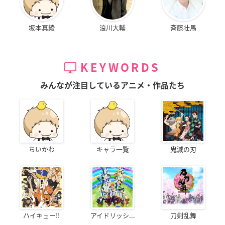
坂本真綾
浪川大輔
斉藤壮馬
KEYWORDS
みんなが注目しているアニメ・作品たち
ちいかわ
キャラ一覧
鬼滅の刃
ハイキュー!!
アイドリッシ...
刀剣乱舞