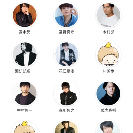
速水奨
宮野真守
木村昴
諏訪部順一
花江夏樹
村瀬歩
中村悠一
森川智之
武内駿輔