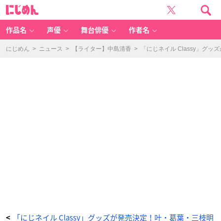
「に
に
じ
じ
ネ
め
イ
ん
ル
Cl
作品名
声優
舞台俳優
作者名
a
ss
y」
グ
にじめん
>
ニュース
>
【ライター】中島清香
>
「にじネイル Classy」
ッ
ズ
紹
介
ネ
イ
ル
ポ
リ
ッ
シ
ュ
-
ア
ニ
メ
情
報
サ
イ
ト
に
じ
め
ん
「にじネイル Classy」グッズが発売決定！叶・葛葉・三枝明
<