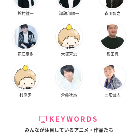
鈴村健一
諏訪部順一
森川智之
花江夏樹
大塚芳忠
稲田徹
村瀬歩
斉藤壮馬
三宅健太
KEYWORDS
みんなが注目しているアニメ・作品たち