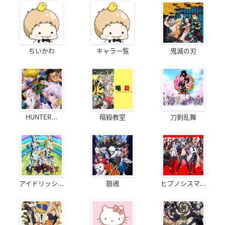
ちいかわ
キャラ一覧
鬼滅の刃
HUNTER...
暗殺教室
刀剣乱舞
アイドリッシ...
銀魂
ヒプノシスマ...