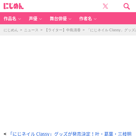
「に
に
じ
じ
ネ
め
イ
ん
ル
Cl
作品名
声優
舞台俳優
作者名
a
ss
y」
グ
にじめん
>
ニュース
>
【ライター】中島清香
>
「にじネイル Classy」
ッ
ズ
-
ア
ニ
メ
情
報
サ
イ
ト
に
じ
め
ん
「にじネイル Classy」グッズが発売決定！叶・葛葉・三枝明
<