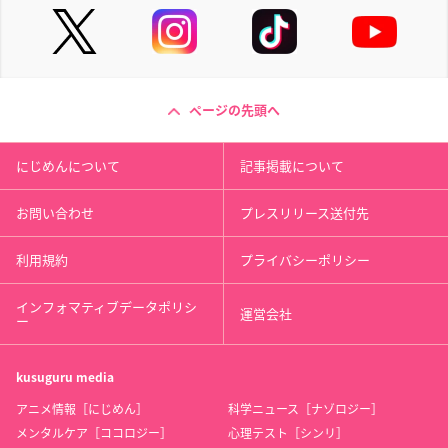
ページの先頭へ
にじめんについて
記事掲載について
お問い合わせ
プレスリリース送付先
利用規約
プライバシーポリシー
インフォマティブデータポリシ
運営会社
ー
kusuguru
media
アニメ情報［にじめん］
科学ニュース［ナゾロジー］
メンタルケア［ココロジー］
心理テスト［シンリ］