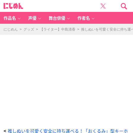
「ぬ
に
い
じ
の
め
お
ん
く
る
作品名
声優
舞台俳優
作者名
み
ぬ
い
く
にじめん
>
グッズ
>
【ライター】中島清香
>
推しぬいを可愛く安全に持ち運
る
み
ん」
ピ
ザ
-
ア
ニ
メ
情
報
サ
イ
ト
に
じ
め
ん
推しぬいを可愛く安全に持ち運べる！「おくるみ」型キーホ
<