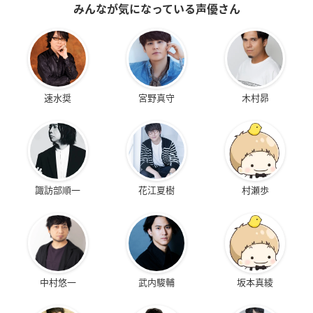
みんなが気になっている声優さん
速水奨
宮野真守
木村昴
諏訪部順一
花江夏樹
村瀬歩
中村悠一
武内駿輔
坂本真綾