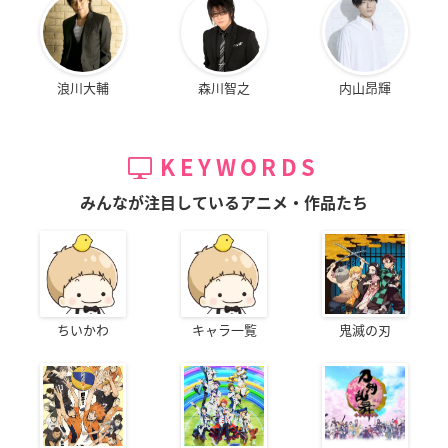
浪川大輔
森川智之
内山昂輝
KEYWORDS
みんなが注目しているアニメ・作品たち
ちいかわ
キャラ一覧
鬼滅の刃