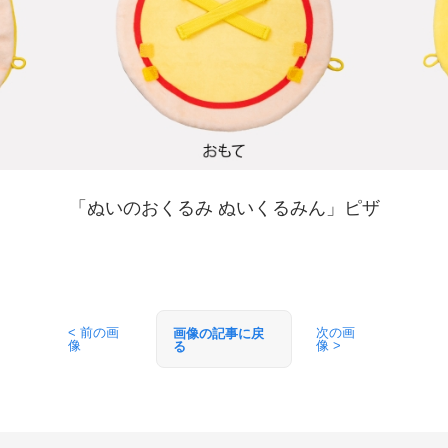
「ぬいのおくるみ ぬいくるみん」ピザ
< 前の画
次の画
画像の記事に戻
像
像 >
る