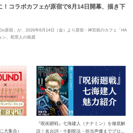
！コラボカフェが原宿で8月14日開幕、描き下
Ein原宿」が、2026年8月14日（金）より原宿・神宮前のカフェ「HA
ション。死罪人の画眉
『呪術廻戦』七海建人（ナナミン）を徹底解
に大集合♪
説！名台詞・十劃呪法・担当声優までプロ...