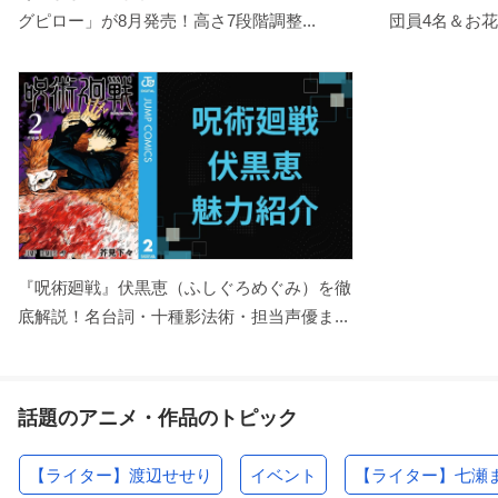
グピロー」が8月発売！高さ7段階調整...
団員4名＆お花
『呪術廻戦』伏黒恵（ふしぐろめぐみ）を徹
底解説！名台詞・十種影法術・担当声優ま...
話題のアニメ・作品のトピック
【ライター】渡辺せせり
イベント
【ライター】七瀬