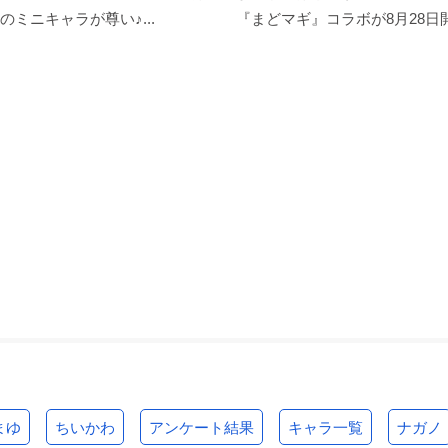
のミニキャラが尊い♪...
『まどマギ』コラボが8月28日開
まゆ
ちいかわ
アンケート結果
キャラ一覧
ナガノ