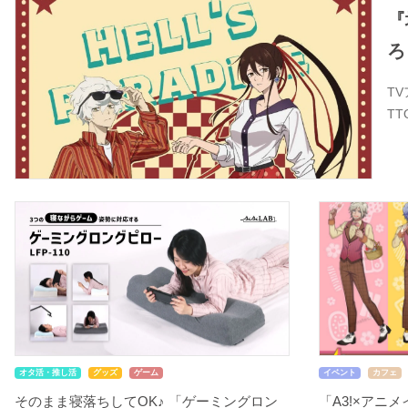
『
ろ
T
T
オタ活・推し活
グッズ
ゲーム
イベント
カフェ
そのまま寝落ちしてOK♪ 「ゲーミングロン
「A3!×アニ