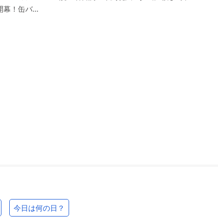
幕！缶バ...
今日は何の日？