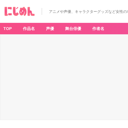
「ぬ
い
の
アニメや声優、キャラクターグッズなど女性の
お
く
る
み
ぬ
TOP
作品名
声優
舞台俳優
作者名
い
く
る
み
ん」
ピ
ザ
-
ア
ニ
メ
情
報
サ
イ
ト
に
じ
め
ん