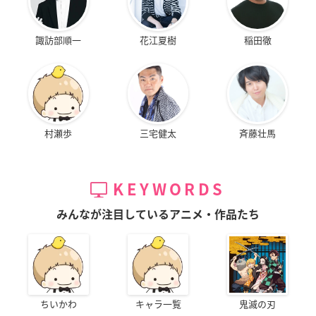
諏訪部順一
花江夏樹
稲田徹
村瀬歩
三宅健太
斉藤壮馬
KEYWORDS
みんなが注目しているアニメ・作品たち
ちいかわ
キャラ一覧
鬼滅の刃