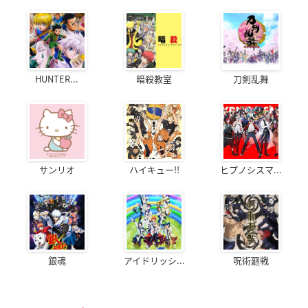
HUNTER...
暗殺教室
刀剣乱舞
サンリオ
ハイキュー!!
ヒプノシスマ...
銀魂
アイドリッシ...
呪術廻戦