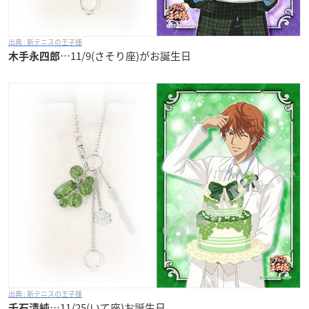
新テニスの王子様
…11/9(さそり座)がお誕生日
木手永四郎
新テニスの王子様
…11/25(いて座)お誕生日
千石清純