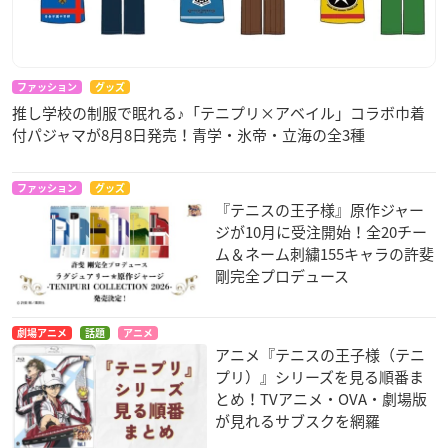
ファッション
グッズ
推し学校の制服で眠れる♪「テニプリ×アベイル」コラボ巾着
付パジャマが8月8日発売！青学・氷帝・立海の全3種
ファッション
グッズ
『テニスの王子様』原作ジャー
ジが10月に受注開始！全20チー
ム＆ネーム刺繍155キャラの許斐
剛完全プロデュース
劇場アニメ
話題
アニメ
アニメ『テニスの王子様（テニ
プリ）』シリーズを見る順番ま
とめ！TVアニメ・OVA・劇場版
が見れるサブスクを網羅