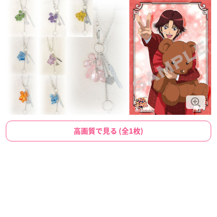
高画質で見る (全1枚)