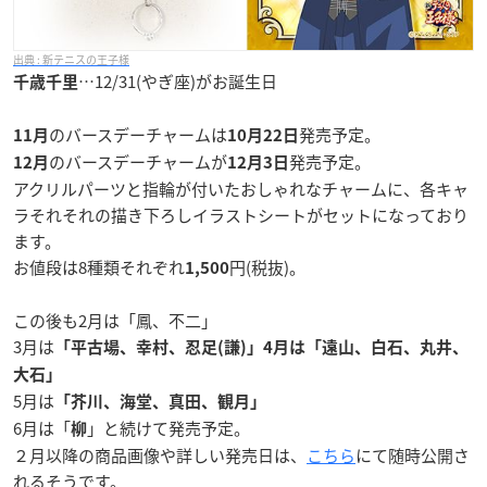
新テニスの王子様
…12/31(やぎ座)がお誕生日
千歳千里
のバースデーチャームは
発売予定。
11月
10月22日
のバースデーチャームが
発売予定。
12月
12月3日
アクリルパーツと指輪が付いたおしゃれなチャームに、各キャ
ラそれそれの描き下ろしイラストシートがセットになっており
ます。
お値段は8種類それぞれ
円(税抜)。
1,500
この後も2月は「鳳、不二」
3月は
「平古場、幸村、忍足(謙)」4月は「遠山、白石、丸井、
大石」
5月は
「芥川、海堂、真田、観月」
6月は「
」と続けて発売予定。
柳
２月以降の商品画像や詳しい発売日は、
こちら
にて随時公開さ
れるそうです。