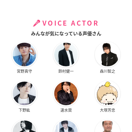
VOICE ACTOR
みんなが気になっている声優さん
宮野真守
鈴村健一
森川智之
下野紘
速水奨
大塚芳忠