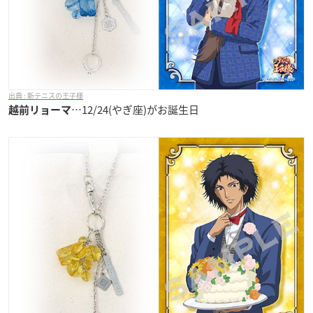
新テニスの王子様
…12/24(やぎ座)がお誕生日
越前リョーマ