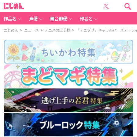
に
じ
め
ん
作品名
声優
舞台俳優
作者名
にじめん
>
ニュース
>
テニスの王子様
> 『テニプリ』キャラのバースデーチャ