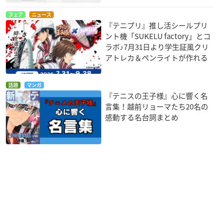
フェア
ニュース
『テニプリ』推し活シールプリ
ント機「SUKELU factory」とコ
ラボ♪7月31日より学生証風クリ
アトレカ＆ペンライトが作れる
話題
マンガ
『テニスの王子様』心に響く名
言集！越前リョーマたち20名の
感動する名台詞まとめ