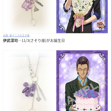
新テニスの王子様
…11/3(さそり座)がお誕生日
伊武深司