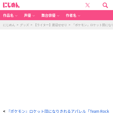
『ポ
に
ケ
じ
ッ
め
ト
ん
モ
ン
作品名
声優
舞台俳優
作者名
ス
タ
ー』
T
にじめん
>
グッズ
>
【ライター】渡辺せせり
>
『ポケモン』ロケット団になり
e
a
m
R
o
c
k
et
T
シ
ャ
ツ
コ
レ
ク
シ
ョ
ン
-
ア
ニ
メ
情
報
サ
イ
ト
に
じ
め
ん
『ポケモン』ロケット団になりきれるアパレル「Team Rock
<