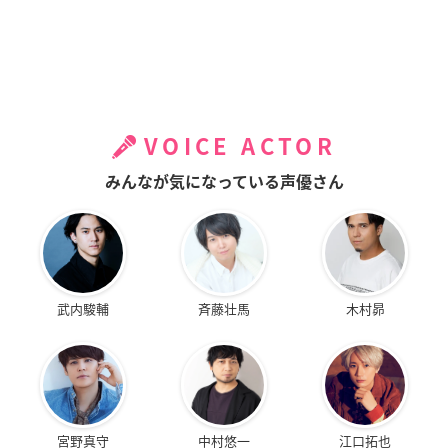
VOICE ACTOR
みんなが気になっている声優さん
武内駿輔
斉藤壮馬
木村昴
宮野真守
中村悠一
江口拓也