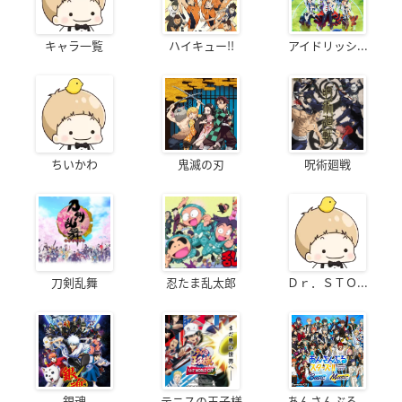
キャラ一覧
ハイキュー!!
アイドリッシ...
ちいかわ
鬼滅の刃
呪術廻戦
刀剣乱舞
忍たま乱太郎
Ｄｒ．ＳＴＯ...
銀魂
テニスの王子様
あんさんぶる...