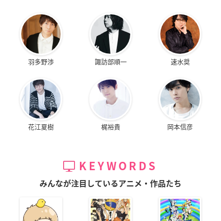
羽多野渉
諏訪部順一
速水奨
花江夏樹
梶裕貴
岡本信彦
KEYWORDS
みんなが注目しているアニメ・作品たち