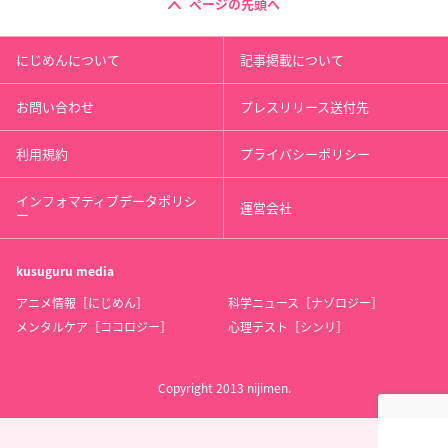
ページの先頭へ
にじめんについて
記事掲載について
お問い合わせ
プレスリリース送付先
利用規約
プライバシーポリシー
インフォマティブデータポリシ
運営会社
ー
kusuguru
media
アニメ情報［にじめん］
科学ニュース［ナゾロジー］
メンタルケア［ココロジー］
心理テスト［シンリ］
Copyright 2013 nijimen.