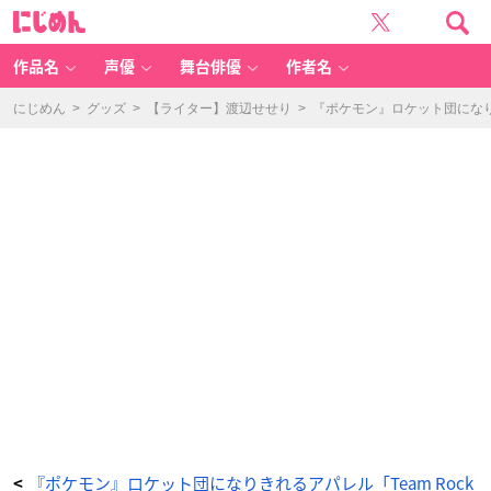
『ポ
に
ケ
じ
ッ
め
ト
ん
モ
ン
作品名
声優
舞台俳優
作者名
ス
タ
ー』
T
にじめん
>
グッズ
>
【ライター】渡辺せせり
>
『ポケモン』ロケット団になり
e
a
m
R
o
c
k
et
パ
ン
ツ
-
ア
ニ
メ
情
報
サ
イ
ト
に
じ
め
ん
『ポケモン』ロケット団になりきれるアパレル「Team Rock
<