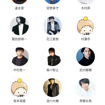
速水奨
宮野真守
木村昴
諏訪部順一
花江夏樹
村瀬歩
中村悠一
森川智之
武内駿輔
坂本真綾
浪川大輔
斉藤壮馬